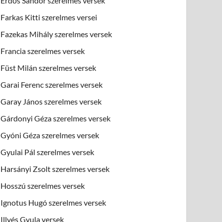
Erdős Sándor szerelmes versek
Farkas Kitti szerelmes versei
Fazekas Mihály szerelmes versek
Francia szerelmes versek
Füst Milán szerelmes versek
Garai Ferenc szerelmes versek
Garay János szerelmes versek
Gárdonyi Géza szerelmes versek
Gyóni Géza szerelmes versek
Gyulai Pál szerelmes versek
Harsányi Zsolt szerelmes versek
Hosszú szerelmes versek
Ignotus Hugó szerelmes versek
Illyés Gyula versek