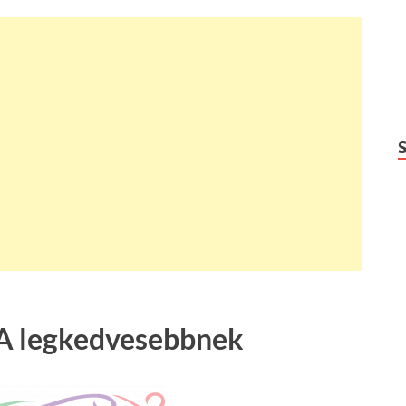
 A legkedvesebbnek