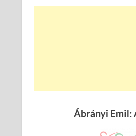
Ábrányi Emil: