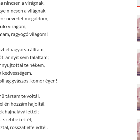
a nincsen a virágnak,
e nincsen a világnak,
zor nevedet megáldom,
uló virágom,
mam, ragyogó világom!
t elhagyatva álltam,
ót, annyit sem találtam;
 nyujtottál te nékem,
a kedvességem,
illag gyászos, komor égen!
hű társam te voltál,
el én hozzám hajoltál,
k hajnalává lettél;
t szebbé tettél,
ál, rosszat elfeledtél.