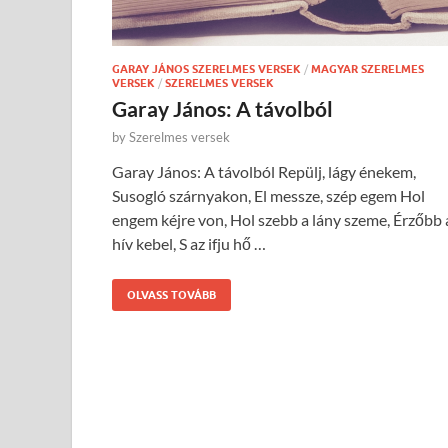
GARAY JÁNOS SZERELMES VERSEK
/
MAGYAR SZERELMES
VERSEK
/
SZERELMES VERSEK
Garay János: A távolból
by
Szerelmes versek
Garay János: A távolból Repülj, lágy énekem,
Susogló szárnyakon, El messze, szép egem Hol
engem kéjre von, Hol szebb a lány szeme, Érzőbb 
hív kebel, S az ifju hő …
OLVASS TOVÁBB