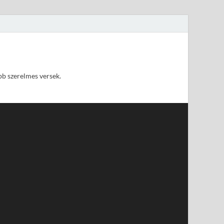
bb szerelmes versek.