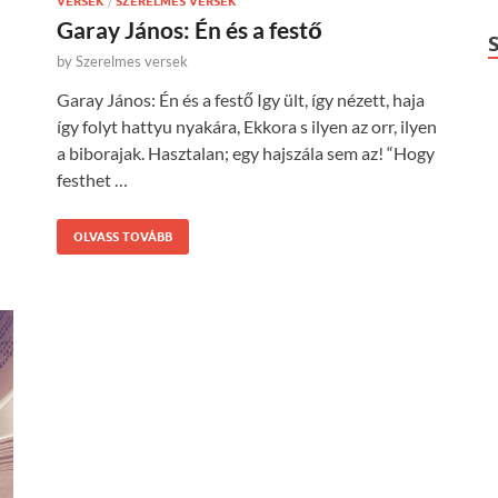
VERSEK
/
SZERELMES VERSEK
Garay János: Én és a festő
by
Szerelmes versek
Garay János: Én és a festő Igy ült, így nézett, haja
így folyt hattyu nyakára, Ekkora s ilyen az orr, ilyen
a biborajak. Hasztalan; egy hajszála sem az! “Hogy
festhet …
OLVASS TOVÁBB