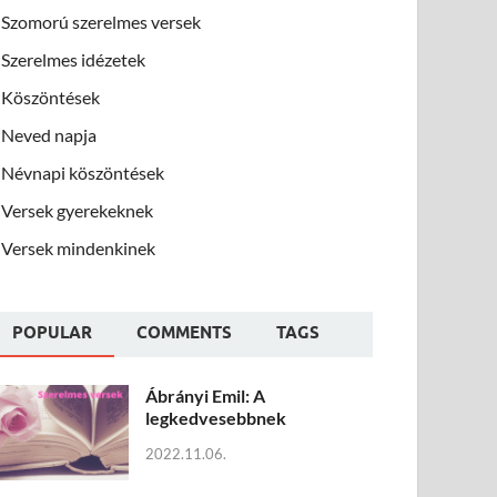
Szomorú szerelmes versek
Szerelmes idézetek
Köszöntések
Neved napja
Névnapi köszöntések
Versek gyerekeknek
Versek mindenkinek
POPULAR
COMMENTS
TAGS
Ábrányi Emil: A
legkedvesebbnek
2022.11.06.