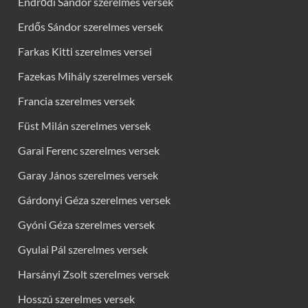
Endrődi Sándor szerelmes versek
Erdős Sándor szerelmes versek
Farkas Kitti szerelmes versei
Fazekas Mihály szerelmes versek
Francia szerelmes versek
Füst Milán szerelmes versek
Garai Ferenc szerelmes versek
Garay János szerelmes versek
Gárdonyi Géza szerelmes versek
Gyóni Géza szerelmes versek
Gyulai Pál szerelmes versek
Harsányi Zsolt szerelmes versek
Hosszú szerelmes versek