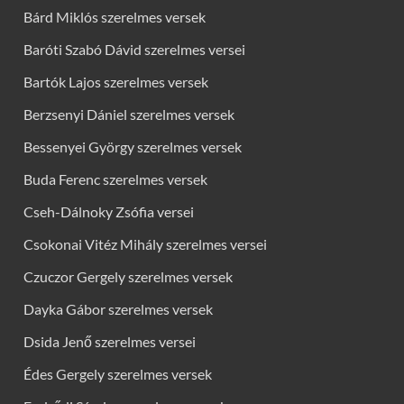
Bárd Miklós szerelmes versek
Baróti Szabó Dávid szerelmes versei
Bartók Lajos szerelmes versek
Berzsenyi Dániel szerelmes versek
Bessenyei György szerelmes versek
Buda Ferenc szerelmes versek
Cseh-Dálnoky Zsófia versei
Csokonai Vitéz Mihály szerelmes versei
Czuczor Gergely szerelmes versek
Dayka Gábor szerelmes versek
Dsida Jenő szerelmes versei
Édes Gergely szerelmes versek