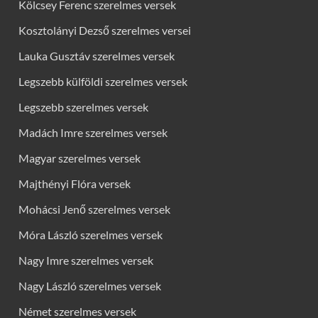
Kölcsey Ferenc szerelmes versek
Kosztolányi Dezső szerelmes versei
Lauka Gusztáv szerelmes versek
Legszebb külföldi szerelmes versek
Legszebb szerelmes versek
Madách Imre szerelmes versek
Magyar szerelmes versek
Majthényi Flóra versek
Mohácsi Jenő szerelmes versek
Móra László szerelmes versek
Nagy Imre szerelmes versek
Nagy László szerelmes versek
Német szerelmes versek