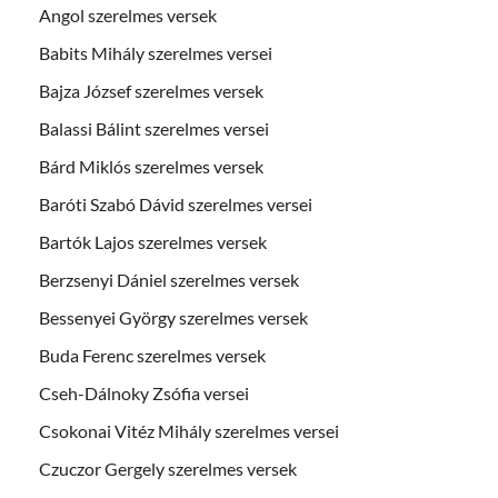
Angol szerelmes versek
Babits Mihály szerelmes versei
Bajza József szerelmes versek
Balassi Bálint szerelmes versei
Bárd Miklós szerelmes versek
Baróti Szabó Dávid szerelmes versei
Bartók Lajos szerelmes versek
Berzsenyi Dániel szerelmes versek
Bessenyei György szerelmes versek
Buda Ferenc szerelmes versek
Cseh-Dálnoky Zsófia versei
Csokonai Vitéz Mihály szerelmes versei
Czuczor Gergely szerelmes versek