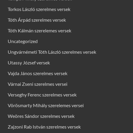
Torkos László szerelmes versek
Tóth Árpád szerelmes versek
Tóth Kálmán szerelemes versek
Uncategorized
Ungvárnémeti Tóth László szerelmes versek
Utassy József versek
Vajda János szerelmes versek
Várnai Zseni szerelmes versei
Verseghy Ferenc szerelmes versek
Vörösmarty Mihály szerelemes versei
Weöres Sándor szerelmes versek
Zajzoni Rab István szerelmes versek