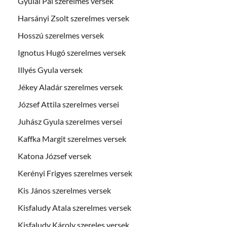
Gyulai Pál szerelmes versek
Harsányi Zsolt szerelmes versek
Hosszú szerelmes versek
Ignotus Hugó szerelmes versek
Illyés Gyula versek
Jékey Aladár szerelmes versek
József Attila szerelmes versei
Juhász Gyula szerelmes versei
Kaffka Margit szerelmes versek
Katona József versek
Kerényi Frigyes szerelmes versek
Kis János szerelmes versek
Kisfaludy Atala szerelmes versek
Kisfaludy Károly szereles versek