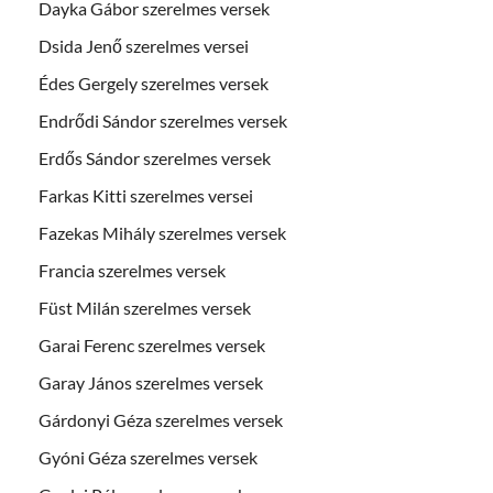
Dayka Gábor szerelmes versek
Dsida Jenő szerelmes versei
Édes Gergely szerelmes versek
Endrődi Sándor szerelmes versek
Erdős Sándor szerelmes versek
Farkas Kitti szerelmes versei
Fazekas Mihály szerelmes versek
Francia szerelmes versek
Füst Milán szerelmes versek
Garai Ferenc szerelmes versek
Garay János szerelmes versek
Gárdonyi Géza szerelmes versek
Gyóni Géza szerelmes versek