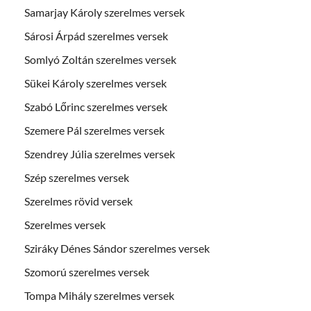
Samarjay Károly szerelmes versek
Sárosi Árpád szerelmes versek
Somlyó Zoltán szerelmes versek
Sükei Károly szerelmes versek
Szabó Lőrinc szerelmes versek
Szemere Pál szerelmes versek
Szendrey Júlia szerelmes versek
Szép szerelmes versek
Szerelmes rövid versek
Szerelmes versek
Sziráky Dénes Sándor szerelmes versek
Szomorú szerelmes versek
Tompa Mihály szerelmes versek