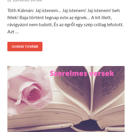
Tóth Kálmán: Jaj istenem… Jaj istenem! Jaj istenem! beh
félek! Baja történt tegnap este az égnek… A kit illett,
rávigyázni nem tudott, És az égről egy szép csillag lefutott.
Azt …
OLVASS TOVÁBB