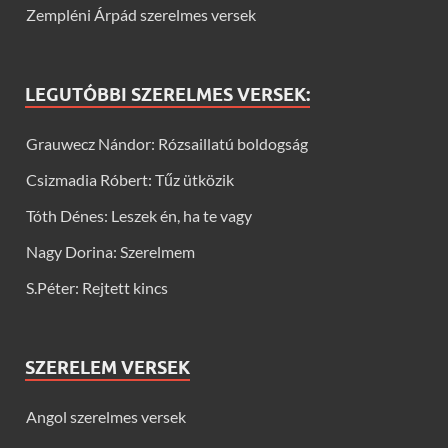
Zempléni Árpád szerelmes versek
LEGUTÓBBI SZERELMES VERSEK:
Grauwecz Nándor: Rózsaillatú boldogság
Csizmadia Róbert: Tűz ütközik
Tóth Dénes: Leszek én, ha te vagy
Nagy Dorina: Szerelmem
S.Péter: Rejtett kincs
SZERELEM VERSEK
Angol szerelmes versek