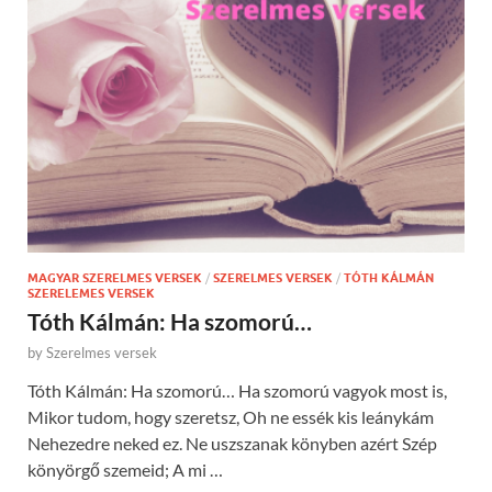
MAGYAR SZERELMES VERSEK
/
SZERELMES VERSEK
/
TÓTH KÁLMÁN
SZERELEMES VERSEK
Tóth Kálmán: Ha szomorú…
by
Szerelmes versek
Tóth Kálmán: Ha szomorú… Ha szomorú vagyok most is,
Mikor tudom, hogy szeretsz, Oh ne essék kis leánykám
Nehezedre neked ez. Ne uszszanak könyben azért Szép
könyörgő szemeid; A mi …