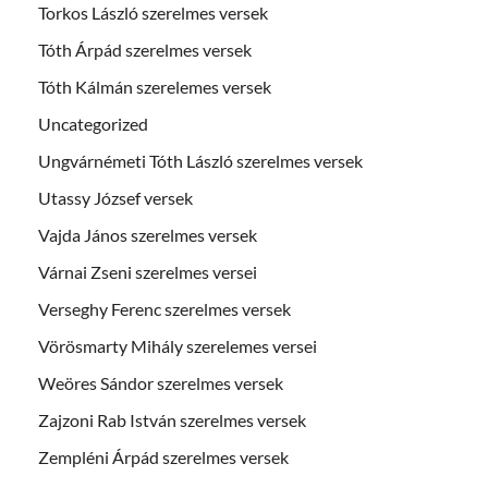
Torkos László szerelmes versek
Tóth Árpád szerelmes versek
Tóth Kálmán szerelemes versek
Uncategorized
Ungvárnémeti Tóth László szerelmes versek
Utassy József versek
Vajda János szerelmes versek
Várnai Zseni szerelmes versei
Verseghy Ferenc szerelmes versek
Vörösmarty Mihály szerelemes versei
Weöres Sándor szerelmes versek
Zajzoni Rab István szerelmes versek
Zempléni Árpád szerelmes versek