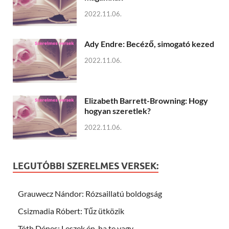
2022.11.06.
Ady Endre: Becéző, simogató kezed
2022.11.06.
Elizabeth Barrett-Browning: Hogy
hogyan szeretlek?
2022.11.06.
LEGUTÓBBI SZERELMES VERSEK:
Grauwecz Nándor: Rózsaillatú boldogság
Csizmadia Róbert: Tűz ütközik
Tóth Dénes: Leszek én, ha te vagy