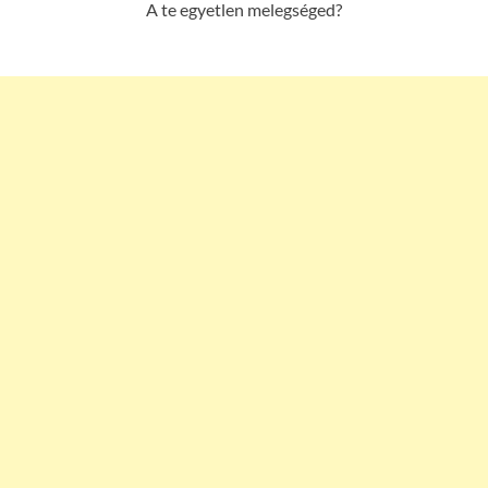
A te egyetlen melegséged?