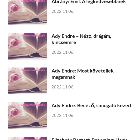
Ábrányi Emil: A legkedvesebbnek
2022.11.06.
Ady Endre – Nézz, drágám,
kincseimre
2022.11.06.
Ady Endre: Most követellek
magamnak
2022.11.06.
Ady Endre: Becéző, simogató kezed
2022.11.06.
Elizabeth Barrett-Browning: Hogy