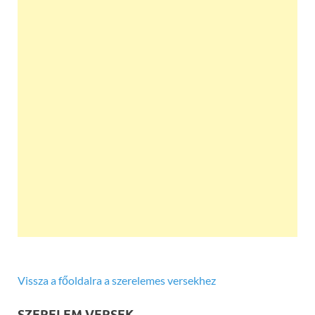
Vissza a főoldalra a szerelemes versekhez
SZERELEM VERSEK