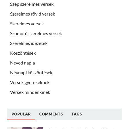
Szép szerelmes versek
Szerelmes rövid versek
Szerelmes versek
Szomorú szerelmes versek
Szerelmes idézetek
Köszöntések
Neved napja
Névnapi köszöntések
Versek gyerekeknek
Versek mindenkinek
POPULAR
COMMENTS
TAGS