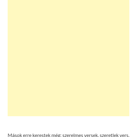
Mások erre kerestek még: szerelmes versek, szeretlek vers,