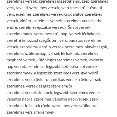
szerelmes versek, szerelmes idézetek sms, szép szerelmes
vers, tavaszi szerelmes versek, szerelmes születésnapi
vers, érzelmes szerelmes versek, csodálatos szerelmes
versek, vidám szerelmes versek, szerelmes versek ady
endre, szerelmes éjszakai versek, nőnapi versek
szerelmemnek, szerelmes szülinapi versek férfiaknak,
szeretni tehozzád szegődtem vers, bánatos szerelmes
versek, szerelemről szóló versek, szerelmes jókívánságok,
szerelmes születésnapi versek férfiaknak, szerelmes
megható versek, különleges szerelmes versek, valentin
nap versek szerelmes, legszebb születésnapi versek
szerelmemnek, a legszebb szerelmes vers, gyönyörű
szerelmes vers, rövid romantikus versek, rövid versek
szerelmes, versek az igaz szerelemről
szerelmes versek tiniknek, legszebb szerelmes versek
valentin napra, szerelmes valentin napi versek, szép
szerelmes idézetek rövid, szerelmes vers szülinapra,
szerelmes vers a férjemnek