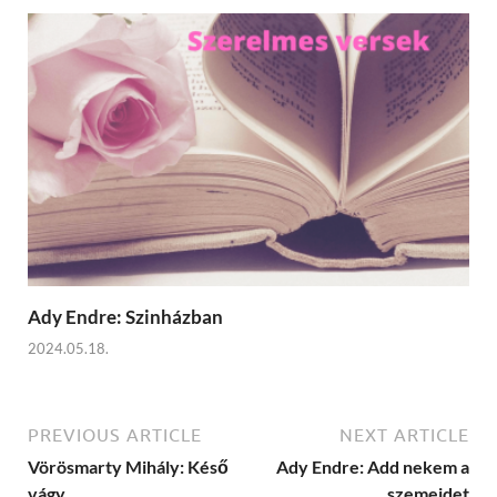
Ady Endre: Szinházban
2024.05.18.
PREVIOUS ARTICLE
NEXT ARTICLE
Vörösmarty Mihály: Késő
Ady Endre: Add nekem a
vágy
szemeidet