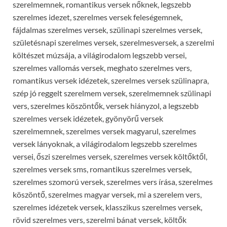
szerelmemnek, romantikus versek nőknek, legszebb
szerelmes idezet, szerelmes versek feleségemnek,
fájdalmas szerelmes versek, szülinapi szerelmes versek,
születésnapi szerelmes versek, szerelmesversek, a szerelmi
költészet múzsája, a világirodalom legszebb versei,
szerelmes vallomás versek, meghato szerelmes vers,
romantikus versek idézetek, szerelmes versek szülinapra,
szép jó reggelt szerelmem versek, szerelmemnek szülinapi
vers, szerelmes köszöntők, versek hiányzol, a legszebb
szerelmes versek idézetek, gyönyörű versek
szerelmemnek, szerelmes versek magyarul, szerelmes
versek lányoknak, a világirodalom legszebb szerelmes
versei, őszi szerelmes versek, szerelmes versek költőktől,
szerelmes versek sms, romantikus szerelmes versek,
szerelmes szomorú versek, szerelmes vers írása, szerelmes
köszöntő, szerelmes magyar versek, mi a szerelem vers,
szerelmes idézetek versek, klasszikus szerelmes versek,
rövid szerelmes vers, szerelmi bánat versek, költők