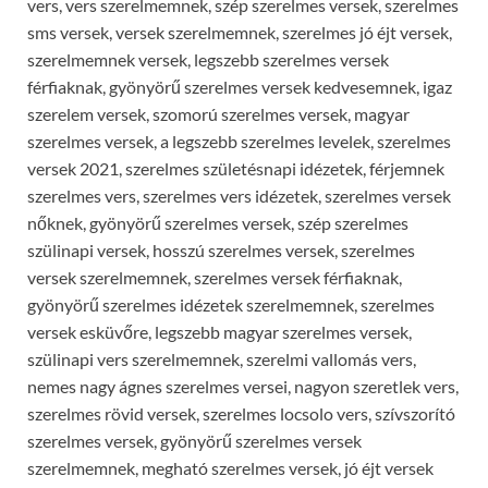
vers, vers szerelmemnek, szép szerelmes versek, szerelmes
sms versek, versek szerelmemnek, szerelmes jó éjt versek,
szerelmemnek versek, legszebb szerelmes versek
férfiaknak, gyönyörű szerelmes versek kedvesemnek, igaz
szerelem versek, szomorú szerelmes versek, magyar
szerelmes versek, a legszebb szerelmes levelek, szerelmes
versek 2021, szerelmes születésnapi idézetek, férjemnek
szerelmes vers, szerelmes vers idézetek, szerelmes versek
nőknek, gyönyörű szerelmes versek, szép szerelmes
szülinapi versek, hosszú szerelmes versek, szerelmes
versek szerelmemnek, szerelmes versek férfiaknak,
gyönyörű szerelmes idézetek szerelmemnek, szerelmes
versek esküvőre, legszebb magyar szerelmes versek,
szülinapi vers szerelmemnek, szerelmi vallomás vers,
nemes nagy ágnes szerelmes versei, nagyon szeretlek vers,
szerelmes rövid versek, szerelmes locsolo vers, szívszorító
szerelmes versek, gyönyörű szerelmes versek
szerelmemnek, megható szerelmes versek, jó éjt versek