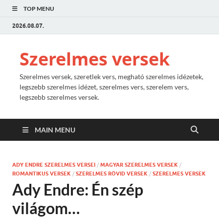
TOP MENU
2026.08.07.
Szerelmes versek
Szerelmes versek, szeretlek vers, megható szerelmes idézetek,
legszebb szerelmes idézet, szerelmes vers, szerelem vers,
legszebb szerelmes versek.
MAIN MENU
ADY ENDRE SZERELMES VERSEI
/
MAGYAR SZERELMES VERSEK
/
ROMANTIKUS VERSEK
/
SZERELMES RÖVID VERSEK
/
SZERELMES VERSEK
Ady Endre: Én szép
világom…