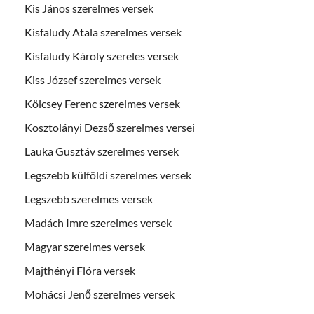
Kis János szerelmes versek
Kisfaludy Atala szerelmes versek
Kisfaludy Károly szereles versek
Kiss József szerelmes versek
Kölcsey Ferenc szerelmes versek
Kosztolányi Dezső szerelmes versei
Lauka Gusztáv szerelmes versek
Legszebb külföldi szerelmes versek
Legszebb szerelmes versek
Madách Imre szerelmes versek
Magyar szerelmes versek
Majthényi Flóra versek
Mohácsi Jenő szerelmes versek