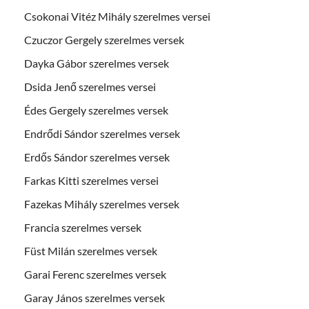
Csokonai Vitéz Mihály szerelmes versei
Czuczor Gergely szerelmes versek
Dayka Gábor szerelmes versek
Dsida Jenő szerelmes versei
Édes Gergely szerelmes versek
Endrődi Sándor szerelmes versek
Erdős Sándor szerelmes versek
Farkas Kitti szerelmes versei
Fazekas Mihály szerelmes versek
Francia szerelmes versek
Füst Milán szerelmes versek
Garai Ferenc szerelmes versek
Garay János szerelmes versek