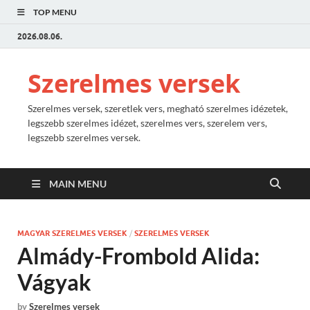
TOP MENU
2026.08.06.
Szerelmes versek
Szerelmes versek, szeretlek vers, megható szerelmes idézetek,
legszebb szerelmes idézet, szerelmes vers, szerelem vers,
legszebb szerelmes versek.
MAIN MENU
MAGYAR SZERELMES VERSEK
/
SZERELMES VERSEK
Almády-Frombold Alida:
Vágyak
by
Szerelmes versek