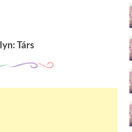
lyn: Társ