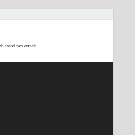
bb szerelmes versek.