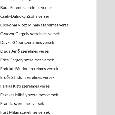
Buda Ferenc szerelmes versek
Cseh-Dálnoky Zsófia versei
Csokonai Vitéz Mihály szerelmes versei
Czuczor Gergely szerelmes versek
Dayka Gábor szerelmes versek
Dsida Jenő szerelmes versei
Édes Gergely szerelmes versek
Endrődi Sándor szerelmes versek
Erdős Sándor szerelmes versek
Farkas Kitti szerelmes versei
Fazekas Mihály szerelmes versek
Francia szerelmes versek
Füst Milán szerelmes versek