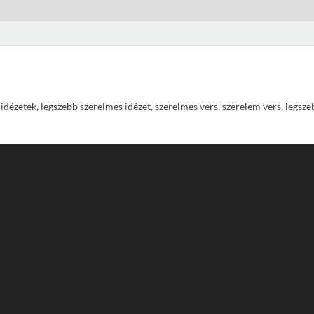
idézetek, legszebb szerelmes idézet, szerelmes vers, szerelem vers, legsze