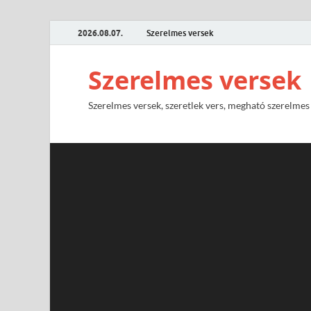
2026.08.07.
Szerelmes versek
Szerelmes versek
Szerelmes versek, szeretlek vers, megható szerelmes 