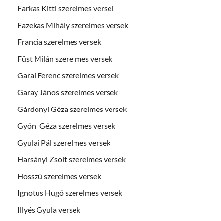
Farkas Kitti szerelmes versei
Fazekas Mihály szerelmes versek
Francia szerelmes versek
Füst Milán szerelmes versek
Garai Ferenc szerelmes versek
Garay János szerelmes versek
Gárdonyi Géza szerelmes versek
Gyóni Géza szerelmes versek
Gyulai Pál szerelmes versek
Harsányi Zsolt szerelmes versek
Hosszú szerelmes versek
Ignotus Hugó szerelmes versek
Illyés Gyula versek