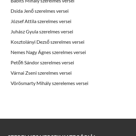
Babits Mihály szerelmes versei
Dsida Jenő szerelmes versei
József Attila szerelmes versei
Juhász Gyula szerelmes versei
Kosztolányi Dezső szerelmes versei
Nemes Nagy Ágnes szerelmes versei
Petőfi Sándor szerelmes versei
Várnai Zseni szerelmes versei
Vörösmarty Mihály szerelemes versei