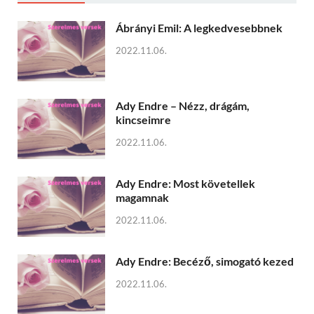
Ábrányi Emil: A legkedvesebbnek
2022.11.06.
Ady Endre – Nézz, drágám,
kincseimre
2022.11.06.
Ady Endre: Most követellek
magamnak
2022.11.06.
Ady Endre: Becéző, simogató kezed
2022.11.06.