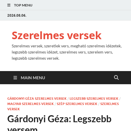
TOP MENU
2026.08.06.
Szerelmes versek
Szerelmes versek, szeretlek vers, megható szerelmes idézetek,
legszebb szerelmes idézet, szerelmes vers, szerelem vers,
legszebb szerelmes versek.
MAIN MENU
GÁRDONYI GÉZA SZERELMES VERSEK
/
LEGSZEBB SZERELMES VERSEK
/
MAGYAR SZERELMES VERSEK
/
SZÉP SZERELMES VERSEK
/
SZERELMES
VERSEK
Gárdonyi Géza: Legszebb
versem