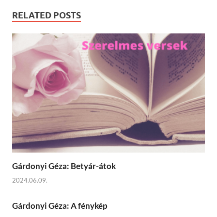
RELATED POSTS
Gárdonyi Géza: Betyár-átok
2024.06.09.
Gárdonyi Géza: A fénykép