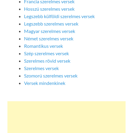
Francia szerelmes versek
Hosszú szerelmes versek
Legszebb külföldi szerelmes versek
Legszebb szerelmes versek
Magyar szerelmes versek
Német szerelmes versek
Romantikus versek
Szép szerelmes versek
Szerelmes rövid versek
Szerelmes versek
Szomorú szerelmes versek
Versek mindenkinek