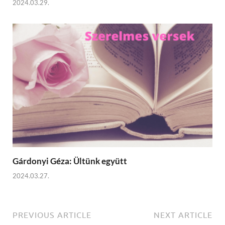
2024.03.29.
Gárdonyi Géza: Ültünk együtt
2024.03.27.
PREVIOUS ARTICLE
NEXT ARTICLE