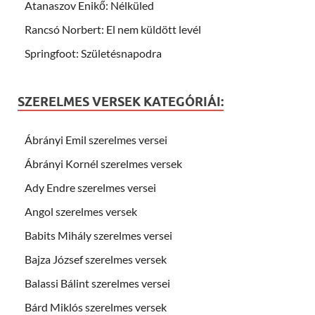
Atanaszov Enikő: Nélküled
Rancsó Norbert: El nem küldött levél
Springfoot: Születésnapodra
SZERELMES VERSEK KATEGÓRIÁI:
Ábrányi Emil szerelmes versei
Ábrányi Kornél szerelmes versek
Ady Endre szerelmes versei
Angol szerelmes versek
Babits Mihály szerelmes versei
Bajza József szerelmes versek
Balassi Bálint szerelmes versei
Bárd Miklós szerelmes versek