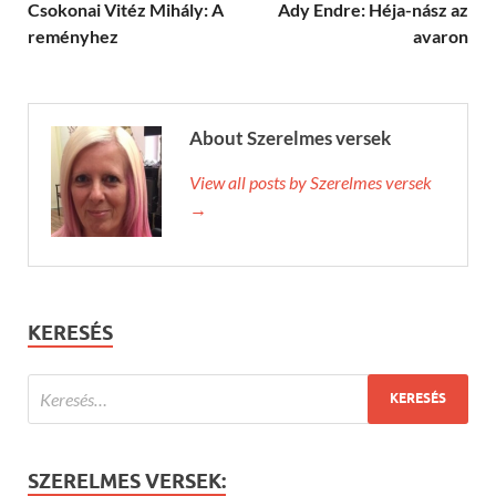
Csokonai Vitéz Mihály: A
Ady Endre: Héja-nász az
reményhez
avaron
About Szerelmes versek
View all posts by Szerelmes versek
→
KERESÉS
SZERELMES VERSEK: