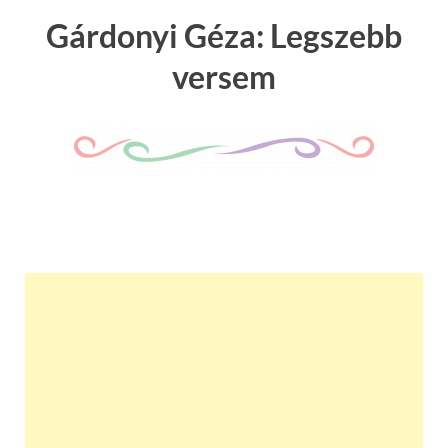
Gárdonyi Géza: Legszebb
versem