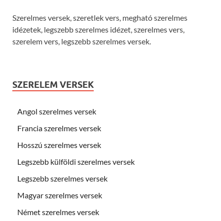
Szerelmes versek, szeretlek vers, megható szerelmes
idézetek, legszebb szerelmes idézet, szerelmes vers,
szerelem vers, legszebb szerelmes versek.
SZERELEM VERSEK
Angol szerelmes versek
Francia szerelmes versek
Hosszú szerelmes versek
Legszebb külföldi szerelmes versek
Legszebb szerelmes versek
Magyar szerelmes versek
Német szerelmes versek