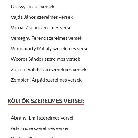
Utassy József versek
Vajda János szerelmes versek
Várnai Zseni szerelmes versei
Verseghy Ferenc szerelmes versek
Vörösmarty Mihály szerelemes versei
Weöres Sándor szerelmes versek
Zajzoni Rab István szerelmes versek
Zempléni Árpád szerelmes versek
KÖLTŐK SZERELMES VERSEI:
Ábrányi Emil szerelmes versei
Ady Endre szerelmes versei