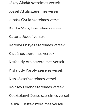
Jékey Aladár szerelmes versek
József Attila szerelmes versei
Juhász Gyula szerelmes versei
Kaffka Margit szerelmes versek
Katona József versek
Kerényi Frigyes szerelmes versek
Kis János szerelmes versek
Kisfaludy Atala szerelmes versek
Kisfaludy Károly szereles versek
Kiss József szerelmes versek
Kölcsey Ferenc szerelmes versek
Kosztolányi Dezső szerelmes versei
Lauka Gusztáv szerelmes versek