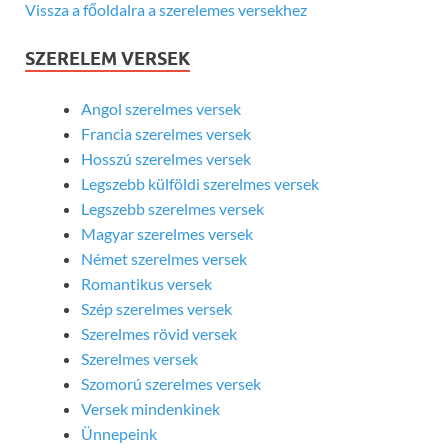
Vissza a főoldalra a szerelemes versekhez
SZERELEM VERSEK
Angol szerelmes versek
Francia szerelmes versek
Hosszú szerelmes versek
Legszebb külföldi szerelmes versek
Legszebb szerelmes versek
Magyar szerelmes versek
Német szerelmes versek
Romantikus versek
Szép szerelmes versek
Szerelmes rövid versek
Szerelmes versek
Szomorú szerelmes versek
Versek mindenkinek
Ünnepeink