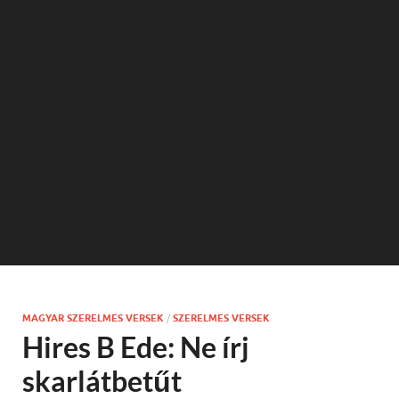
MAGYAR SZERELMES VERSEK
/
SZERELMES VERSEK
Hires B Ede: Ne írj
skarlátbetűt