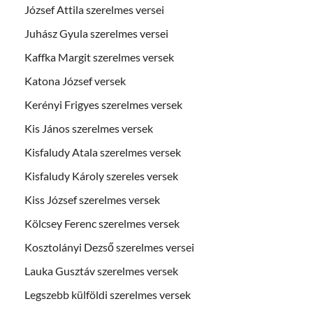
József Attila szerelmes versei
Juhász Gyula szerelmes versei
Kaffka Margit szerelmes versek
Katona József versek
Kerényi Frigyes szerelmes versek
Kis János szerelmes versek
Kisfaludy Atala szerelmes versek
Kisfaludy Károly szereles versek
Kiss József szerelmes versek
Kölcsey Ferenc szerelmes versek
Kosztolányi Dezső szerelmes versei
Lauka Gusztáv szerelmes versek
Legszebb külföldi szerelmes versek