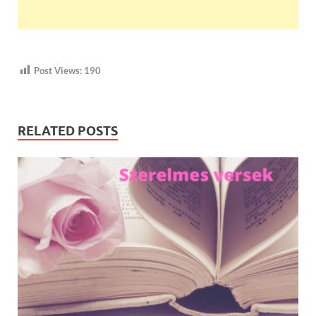
Post Views:
190
RELATED POSTS