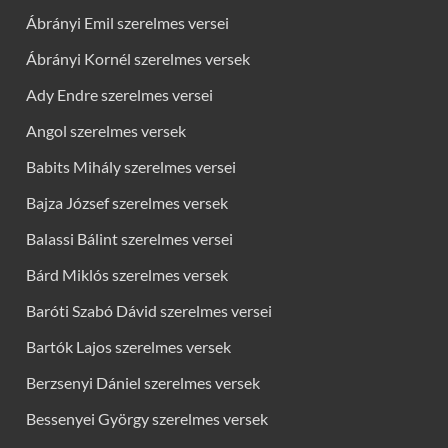
Ábrányi Emil szerelmes versei
Ábrányi Kornél szerelmes versek
Ady Endre szerelmes versei
Angol szerelmes versek
Babits Mihály szerelmes versei
Bajza József szerelmes versek
Balassi Bálint szerelmes versei
Bárd Miklós szerelmes versek
Baróti Szabó Dávid szerelmes versei
Bartók Lajos szerelmes versek
Berzsenyi Dániel szerelmes versek
Bessenyei György szerelmes versek