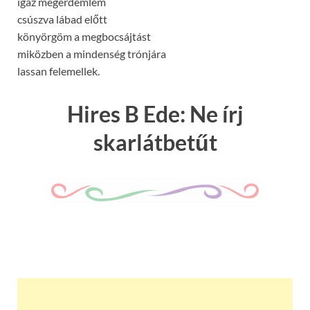
igaz megérdemlem
csúszva lábad előtt
könyörgöm a megbocsájtást
miközben a mindenség trónjára
lassan felemellek.
Hires B Ede: Ne írj
skarlátbetűt