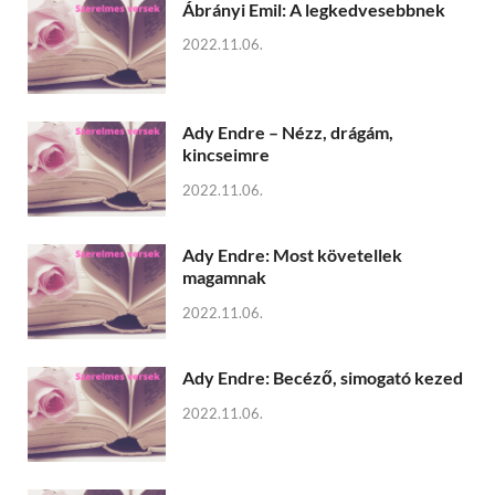
Ábrányi Emil: A legkedvesebbnek
2022.11.06.
Ady Endre – Nézz, drágám,
kincseimre
2022.11.06.
Ady Endre: Most követellek
magamnak
2022.11.06.
Ady Endre: Becéző, simogató kezed
2022.11.06.