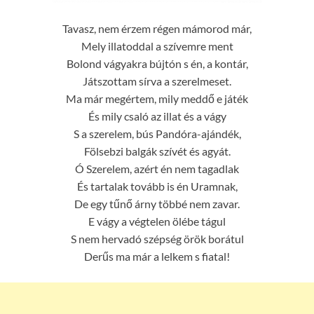
Tavasz, nem érzem régen mámorod már,
Mely illatoddal a szívemre ment
Bolond vágyakra bújtón s én, a kontár,
Játszottam sírva a szerelmeset.
Ma már megértem, mily meddő e játék
És mily csaló az illat és a vágy
S a szerelem, bús Pandóra-ajándék,
Fölsebzi balgák szívét és agyát.
Ó Szerelem, azért én nem tagadlak
És tartalak tovább is én Uramnak,
De egy tűnő árny többé nem zavar.
E vágy a végtelen ölébe tágul
S nem hervadó szépség örök borátul
Derűs ma már a lelkem s fiatal!