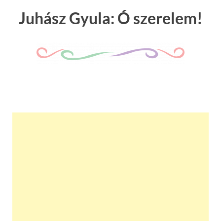
Juhász Gyula: Ó szerelem!