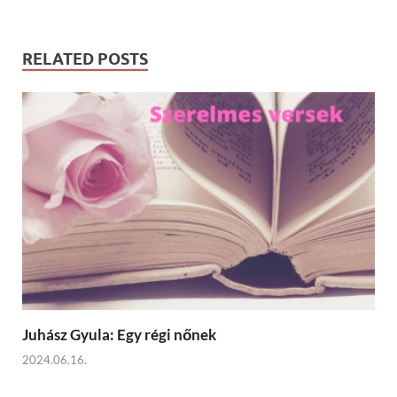
RELATED POSTS
Juhász Gyula: Egy régi nőnek
2024.06.16.