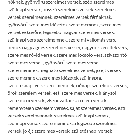
nőknek, gyönyörű szerelmes versek, szép szerelmes
szülinapi versek, hosszú szerelmes versek, szerelmes
versek szerelmemnek, szerelmes versek férfiaknak,
gyönyörű szerelmes idézetek szerelmemnek, szerelmes
versek esküvőre, legszebb magyar szerelmes versek,
szülinapi vers szerelmemnek, szerelmi vallomás vers,
nemes nagy ágnes szerelmes versei, nagyon szeretlek vers,
szerelmes rövid versek, szerelmes locsolo vers, szívszorító
szerelmes versek, gyönyörű szerelmes versek
szerelmemnek, megható szerelmes versek, jó éjt versek
szerelmemnek, szerelmes idézetek szülinapra,
születésnapi vers szerelmemnek, nőnapi szerelmes versek,
örök szerelem versek, esti szerelmes versek, hiányzol
szerelmem versek, viszonzatlan szerelem versek,
reménytelen szerelem versek, saját szerelmes versek, esti
versek szerelmemnek, szerelmes szülinapi versek,
szülinapi versek szerelmemnek, a legszebb szerelmes
versek, jó éjt szerelmes versek, születésnapi versek