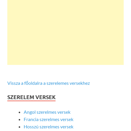
Vissza a főoldalra a szerelemes versekhez
SZERELEM VERSEK
Angol szerelmes versek
Francia szerelmes versek
Hosszú szerelmes versek