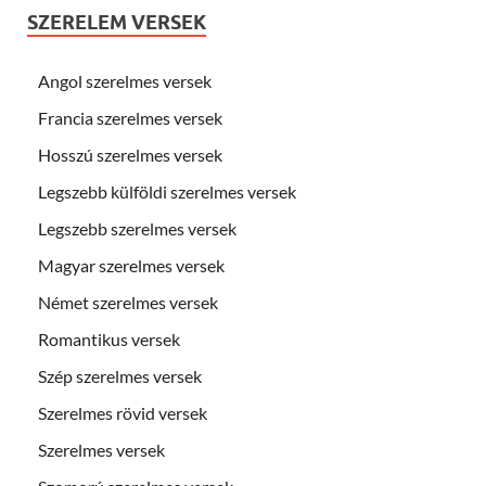
SZERELEM VERSEK
Angol szerelmes versek
Francia szerelmes versek
Hosszú szerelmes versek
Legszebb külföldi szerelmes versek
Legszebb szerelmes versek
Magyar szerelmes versek
Német szerelmes versek
Romantikus versek
Szép szerelmes versek
Szerelmes rövid versek
Szerelmes versek