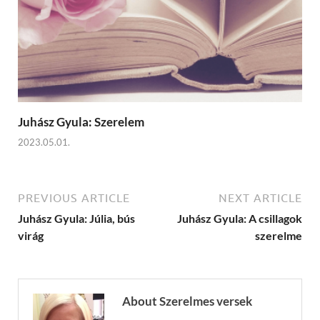
Juhász Gyula: Szerelem
2023.05.01.
PREVIOUS ARTICLE
NEXT ARTICLE
Juhász Gyula: Júlia, bús
Juhász Gyula: A csillagok
virág
szerelme
About Szerelmes versek