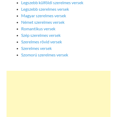
Legszebb külföldi szerelmes versek
Legszebb szerelmes versek
Magyar szerelmes versek
Német szerelmes versek
Romantikus versek
Szép szerelmes versek
Szerelmes rövid versek
Szerelmes versek
Szomorú szerelmes versek