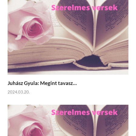
Juhász Gyula: Megint tavasz…
2024.03.20.