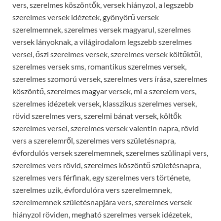
vers, szerelmes köszöntők, versek hiányzol, a legszebb
szerelmes versek idézetek, gyönyörű versek
szerelmemnek, szerelmes versek magyarul, szerelmes
versek lányoknak, a világirodalom legszebb szerelmes
versei, őszi szerelmes versek, szerelmes versek költőktől,
szerelmes versek sms, romantikus szerelmes versek,
szerelmes szomorú versek, szerelmes vers írása, szerelmes
köszöntő, szerelmes magyar versek, mi a szerelem vers,
szerelmes idézetek versek, klasszikus szerelmes versek,
rövid szerelmes vers, szerelmi bánat versek, költők
szerelmes versei, szerelmes versek valentin napra, rövid
vers a szerelemről, szerelmes vers születésnapra,
évfordulós versek szerelmemnek, szerelmes szülinapi vers,
szerelmes vers rövid, szerelmes köszöntő születésnapra,
szerelmes vers férfinak, egy szerelmes vers története,
szerelmes uzik, évfordulóra vers szerelmemnek,
szerelmemnek születésnapjára vers, szerelmes versek
hiányzol röviden, megható szerelmes versek idézetek,