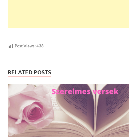
Post Views:
438
RELATED POSTS