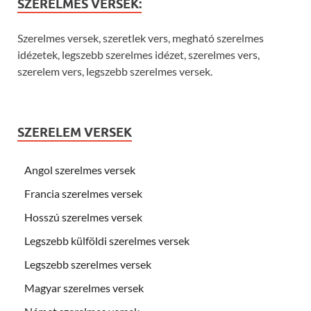
SZERELMES VERSEK:
Szerelmes versek, szeretlek vers, megható szerelmes
idézetek, legszebb szerelmes idézet, szerelmes vers,
szerelem vers, legszebb szerelmes versek.
SZERELEM VERSEK
Angol szerelmes versek
Francia szerelmes versek
Hosszú szerelmes versek
Legszebb külföldi szerelmes versek
Legszebb szerelmes versek
Magyar szerelmes versek