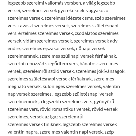
legszebb szerelmi vallomás versben, a világ legszebb
versei, szerelmes versek gyerekeknek, vágyakozó
szerelmes versek, szerelmes idézetek sms, szép szerelmes
vers, tavaszi szerelmes versek, szerelmes születésnapi
vers, érzelmes szerelmes versek, csodálatos szerelmes
versek, vidám szerelmes versek, szerelmes versek ady
endre, szerelmes éjszakai versek, nőnapi versek
szerelmemnek, szerelmes szülinapi versek férfiaknak,
szeretni tehozzád szegődtem vers, bánatos szerelmes
versek, szerelemről szóló versek, szerelmes jókívánságok,
szerelmes születésnapi versek férfiaknak, szerelmes
megható versek, különleges szerelmes versek, valentin
nap versek szerelmes, legszebb születésnapi versek
szerelmemnek, a legszebb szerelmes vers, gyönyörű
szerelmes vers, rövid romantikus versek, rövid versek
szerelmes, versek az igaz szerelemről
szerelmes versek tiniknek, legszebb szerelmes versek
valentin napra, szerelmes valentin napi versek, szép