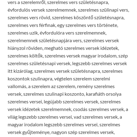
vers a szerelemről, szerelmes vers születésnapra,
évfordulós versek szerelmemnek, szerelmes szülinapi vers,
szerelmes vers rövid, szerelmes köszöntő születésnapra,
szerelmes vers férfinak, egy szerelmes vers története,
szerelmes uzik, évfordulóra vers szerelmemnek,
szerelmemnek születésnapjára vers, szerelmes versek
hiányzol röviden, megható szerelmes versek idézetek,
szerelmes költők, szerelmes versek magyar irodalom, szép
szerelmes születésnapi versek, legszebb szerelmes versek
itt kizárólag, szerelmes versek születésnapra, szerelmes
koszontok szulinapra, végtelen szerelem szerelmi
vallomás, a szerelem az szerelem, remény szerelmes
versek, szerelmes szulinapi koszonto, karafiáth orsolya
szerelmes versei, legújabb szerelmes versek, szerelmes
versek idézetek szerelmemnek, csodás szerelmes versek, a
világ legszebb szerelmes versei, vad szerelmes versek, a
magyar irodalom legszebb szerelmes versei, szerelmes
versek gyűjteménye, nagyon szép szerelmes versek,