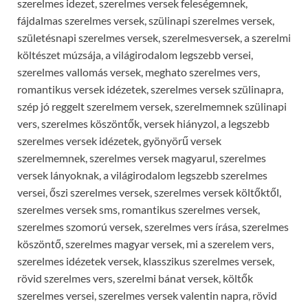
szerelmes idezet, szerelmes versek feleségemnek,
fájdalmas szerelmes versek, szülinapi szerelmes versek,
születésnapi szerelmes versek, szerelmesversek, a szerelmi
költészet múzsája, a világirodalom legszebb versei,
szerelmes vallomás versek, meghato szerelmes vers,
romantikus versek idézetek, szerelmes versek szülinapra,
szép jó reggelt szerelmem versek, szerelmemnek szülinapi
vers, szerelmes köszöntők, versek hiányzol, a legszebb
szerelmes versek idézetek, gyönyörű versek
szerelmemnek, szerelmes versek magyarul, szerelmes
versek lányoknak, a világirodalom legszebb szerelmes
versei, őszi szerelmes versek, szerelmes versek költőktől,
szerelmes versek sms, romantikus szerelmes versek,
szerelmes szomorú versek, szerelmes vers írása, szerelmes
köszöntő, szerelmes magyar versek, mi a szerelem vers,
szerelmes idézetek versek, klasszikus szerelmes versek,
rövid szerelmes vers, szerelmi bánat versek, költők
szerelmes versei, szerelmes versek valentin napra, rövid