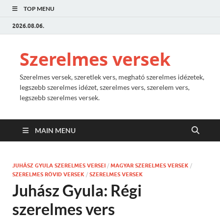
TOP MENU
2026.08.06.
Szerelmes versek
Szerelmes versek, szeretlek vers, megható szerelmes idézetek,
legszebb szerelmes idézet, szerelmes vers, szerelem vers,
legszebb szerelmes versek.
MAIN MENU
JUHÁSZ GYULA SZERELMES VERSEI
/
MAGYAR SZERELMES VERSEK
/
SZERELMES RÖVID VERSEK
/
SZERELMES VERSEK
Juhász Gyula: Régi
szerelmes vers