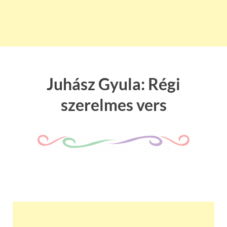
Juhász Gyula: Régi
szerelmes vers