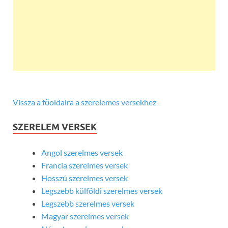
Vissza a főoldalra a szerelemes versekhez
SZERELEM VERSEK
Angol szerelmes versek
Francia szerelmes versek
Hosszú szerelmes versek
Legszebb külföldi szerelmes versek
Legszebb szerelmes versek
Magyar szerelmes versek