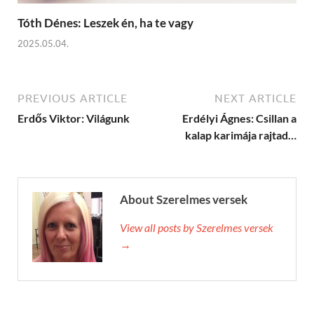
Tóth Dénes: Leszek én, ha te vagy
2025.05.04.
PREVIOUS ARTICLE
NEXT ARTICLE
Erdős Viktor: Világunk
Erdélyi Ágnes: Csillan a
kalap karimája rajtad…
About Szerelmes versek
View all posts by Szerelmes versek
→