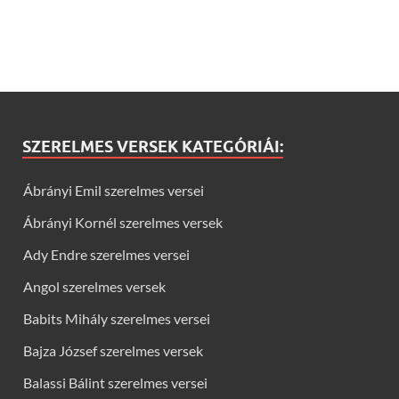
SZERELMES VERSEK KATEGÓRIÁI:
Ábrányi Emil szerelmes versei
Ábrányi Kornél szerelmes versek
Ady Endre szerelmes versei
Angol szerelmes versek
Babits Mihály szerelmes versei
Bajza József szerelmes versek
Balassi Bálint szerelmes versei