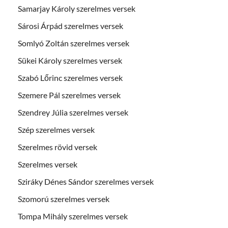
Samarjay Károly szerelmes versek
Sárosi Árpád szerelmes versek
Somlyó Zoltán szerelmes versek
Sükei Károly szerelmes versek
Szabó Lőrinc szerelmes versek
Szemere Pál szerelmes versek
Szendrey Júlia szerelmes versek
Szép szerelmes versek
Szerelmes rövid versek
Szerelmes versek
Sziráky Dénes Sándor szerelmes versek
Szomorú szerelmes versek
Tompa Mihály szerelmes versek