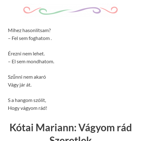
Mihez hasonlítsam?
– Fel sem foghatom .
Érezni nem lehet.
– El sem mondhatom.
Szűnni nem akaró
Vágy jár át.
S a hangom szólít,
Hogy vágyom rád!
Kótai Mariann: Vágyom rád
Szeretlek