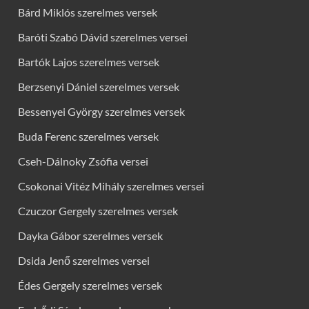
Bárd Miklós szerelmes versek
Baróti Szabó Dávid szerelmes versei
Bartók Lajos szerelmes versek
Berzsenyi Dániel szerelmes versek
Bessenyei György szerelmes versek
Buda Ferenc szerelmes versek
Cseh-Dálnoky Zsófia versei
Csokonai Vitéz Mihály szerelmes versei
Czuczor Gergely szerelmes versek
Dayka Gábor szerelmes versek
Dsida Jenő szerelmes versei
Édes Gergely szerelmes versek