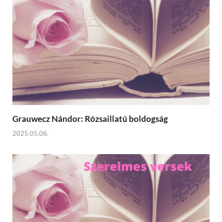
Grauwecz Nándor: Rózsaillatú boldogság
2025.05.06.