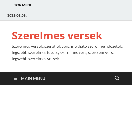
TOP MENU
2026.08.06.
Szerelmes versek
Szerelmes versek, szeretlek vers, megható szerelmes idézetek,
legszebb szerelmes idézet, szerelmes vers, szerelem vers,
legszebb szerelmes versek.
MAIN MENU