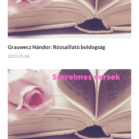
Grauwecz Nándor: Rózsaillatú boldogság
2025.05.06.