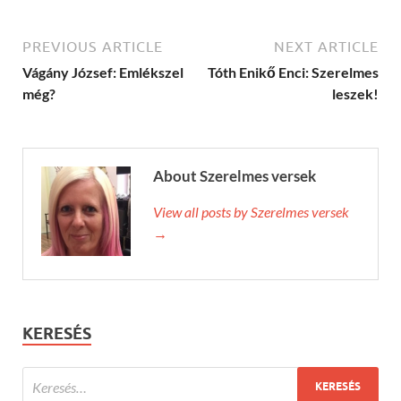
PREVIOUS ARTICLE
NEXT ARTICLE
Vágány József: Emlékszel
Tóth Enikő Enci: Szerelmes
még?
leszek!
About Szerelmes versek
View all posts by Szerelmes versek
→
KERESÉS