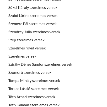
Sükei Károly szerelmes versek
Szabó Lőrinc szerelmes versek
Szemere Pál szerelmes versek
Szendrey Júlia szerelmes versek
Szép szerelmes versek
Szerelmes rövid versek
Szerelmes versek
Sziráky Dénes Sándor szerelmes versek
Szomorú szerelmes versek
Tompa Mihály szerelmes versek
Torkos László szerelmes versek
Tóth Árpád szerelmes versek
Tóth Kálmán szerelemes versek