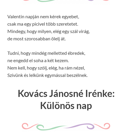
Valentin napján nem kérek egyebet,
csak ma egy picivel több szeretetet.
Mindegy, hogy milyen, elég egy szál virág,
de most szorosabban ölelj át.
Tudni, hogy mindég melletted ébredek,
ne engedd el soha a két kezem.
Nem kell, hogy szólj, elég, ha rám nézel,
Szívünk és lelkünk egymással beszélnek.
Kovács Jánosné Irénke:
Különös nap