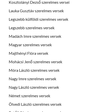
Kosztolányi Dezső szerelmes versei
Lauka Gusztáv szerelmes versek
Legszebb külföldi szerelmes versek
Legszebb szerelmes versek
Madách Imre szerelmes versek
Magyar szerelmes versek
Majthényi Flóra versek
Mohácsi Jenő szerelmes versek
Móra László szerelmes versek
Nagy Imre szerelmes versek
Nagy László szerelmes versek
Német szerelmes versek
Ölvedi László szerelmes versek