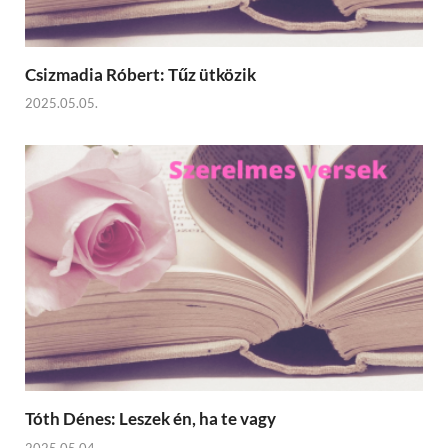
Csizmadia Róbert: Tűz ütközik
2025.05.05.
Tóth Dénes: Leszek én, ha te vagy
2025.05.04.