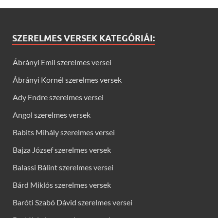
SZERELMES VERSEK KATEGÓRIÁI:
Ábrányi Emil szerelmes versei
Ábrányi Kornél szerelmes versek
Ady Endre szerelmes versei
Angol szerelmes versek
Babits Mihály szerelmes versei
Bajza József szerelmes versek
Balassi Bálint szerelmes versei
Bárd Miklós szerelmes versek
Baróti Szabó Dávid szerelmes versei