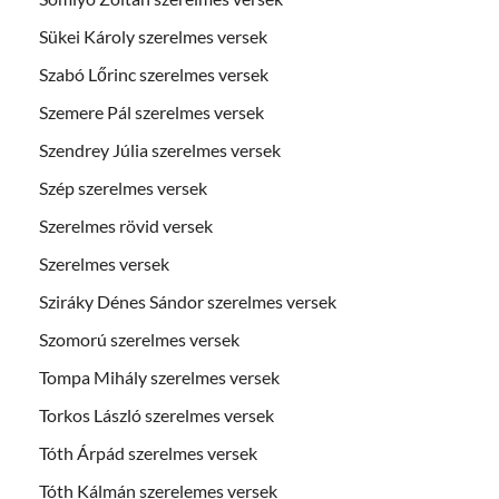
Sükei Károly szerelmes versek
Szabó Lőrinc szerelmes versek
Szemere Pál szerelmes versek
Szendrey Júlia szerelmes versek
Szép szerelmes versek
Szerelmes rövid versek
Szerelmes versek
Sziráky Dénes Sándor szerelmes versek
Szomorú szerelmes versek
Tompa Mihály szerelmes versek
Torkos László szerelmes versek
Tóth Árpád szerelmes versek
Tóth Kálmán szerelemes versek