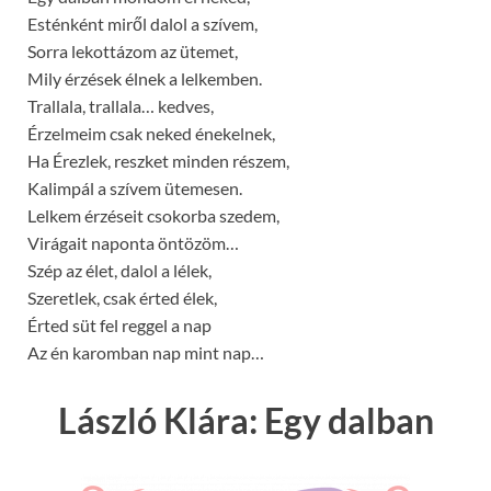
Esténként miről dalol a szívem,
Sorra lekottázom az ütemet,
Mily érzések élnek a lelkemben.
Trallala, trallala… kedves,
Érzelmeim csak neked énekelnek,
Ha Érezlek, reszket minden részem,
Kalimpál a szívem ütemesen.
Lelkem érzéseit csokorba szedem,
Virágait naponta öntözöm…
Szép az élet, dalol a lélek,
Szeretlek, csak érted élek,
Érted süt fel reggel a nap
Az én karomban nap mint nap…
László Klára: Egy dalban