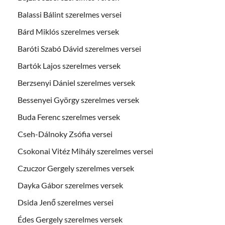
Balassi Bálint szerelmes versei
Bárd Miklós szerelmes versek
Baróti Szabó Dávid szerelmes versei
Bartók Lajos szerelmes versek
Berzsenyi Dániel szerelmes versek
Bessenyei György szerelmes versek
Buda Ferenc szerelmes versek
Cseh-Dálnoky Zsófia versei
Csokonai Vitéz Mihály szerelmes versei
Czuczor Gergely szerelmes versek
Dayka Gábor szerelmes versek
Dsida Jenő szerelmes versei
Édes Gergely szerelmes versek