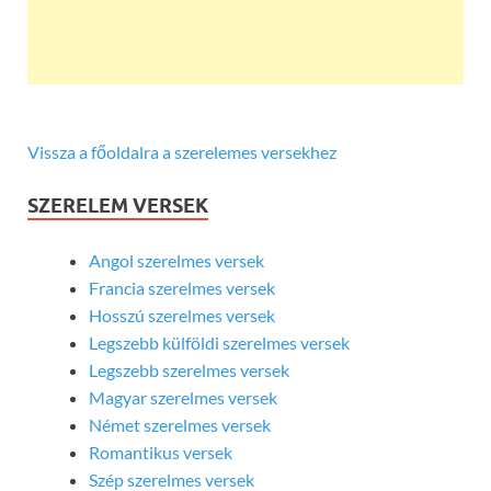
Vissza a főoldalra a szerelemes versekhez
SZERELEM VERSEK
Angol szerelmes versek
Francia szerelmes versek
Hosszú szerelmes versek
Legszebb külföldi szerelmes versek
Legszebb szerelmes versek
Magyar szerelmes versek
Német szerelmes versek
Romantikus versek
Szép szerelmes versek