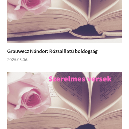
Grauwecz Nándor: Rózsaillatú boldogság
2025.05.06.