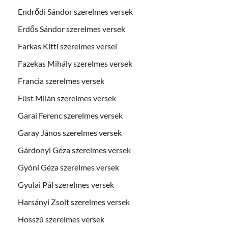
Endrődi Sándor szerelmes versek
Erdős Sándor szerelmes versek
Farkas Kitti szerelmes versei
Fazekas Mihály szerelmes versek
Francia szerelmes versek
Füst Milán szerelmes versek
Garai Ferenc szerelmes versek
Garay János szerelmes versek
Gárdonyi Géza szerelmes versek
Gyóni Géza szerelmes versek
Gyulai Pál szerelmes versek
Harsányi Zsolt szerelmes versek
Hosszú szerelmes versek