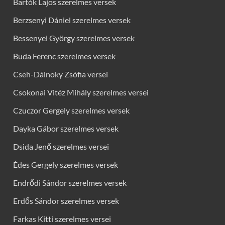
Bartók Lajos szerelmes versek
Berzsenyi Dániel szerelmes versek
Bessenyei György szerelmes versek
Buda Ferenc szerelmes versek
Cseh-Dálnoky Zsófia versei
Csokonai Vitéz Mihály szerelmes versei
Czuczor Gergely szerelmes versek
Dayka Gábor szerelmes versek
Dsida Jenő szerelmes versei
Édes Gergely szerelmes versek
Endrődi Sándor szerelmes versek
Erdős Sándor szerelmes versek
Farkas Kitti szerelmes versei