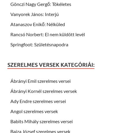
Gönczi Nagy Gergő: Tökéletes
Vanyorek János: Interjú
Atanaszov Enikő: Nélküled
Rancsó Norbert: El nem küldött levél
Springfoot: Születésnapodra
SZERELMES VERSEK KATEGÓRIÁI:
Ábrányi Emil szerelmes versei
Ábrányi Kornél szerelmes versek
Ady Endre szerelmes versei
Angol szerelmes versek
Babits Mihály szerelmes versei
Bajza József szerelmes versek