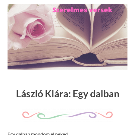
László Klára: Egy dalban
Egy dalban mondom el neked,