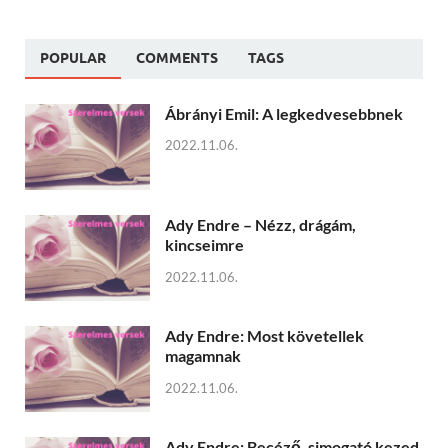
POPULAR
COMMENTS
TAGS
Ábrányi Emil: A legkedvesebbnek
2022.11.06.
Ady Endre – Nézz, drágám,
kincseimre
2022.11.06.
Ady Endre: Most követellek
magamnak
2022.11.06.
Ady Endre: Becéző, simogató kezed