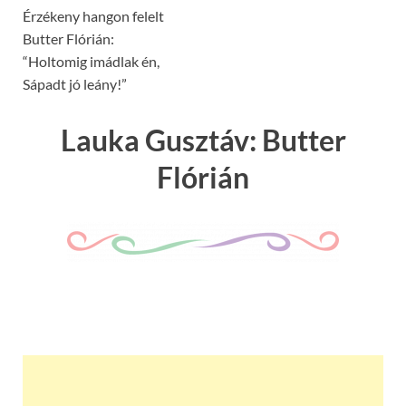
Érzékeny hangon felelt
Butter Flórián:
“Holtomig imádlak én,
Sápadt jó leány!”
Lauka Gusztáv: Butter
Flórián