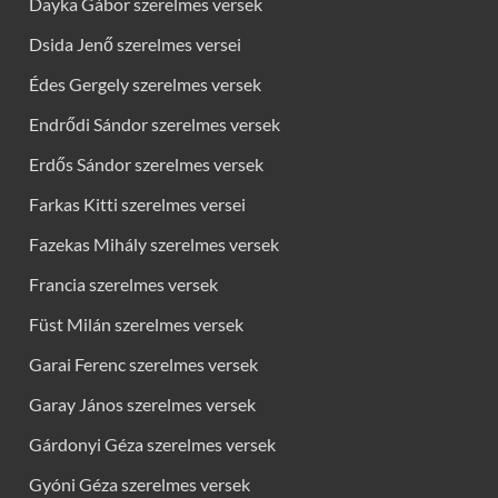
Dayka Gábor szerelmes versek
Dsida Jenő szerelmes versei
Édes Gergely szerelmes versek
Endrődi Sándor szerelmes versek
Erdős Sándor szerelmes versek
Farkas Kitti szerelmes versei
Fazekas Mihály szerelmes versek
Francia szerelmes versek
Füst Milán szerelmes versek
Garai Ferenc szerelmes versek
Garay János szerelmes versek
Gárdonyi Géza szerelmes versek
Gyóni Géza szerelmes versek