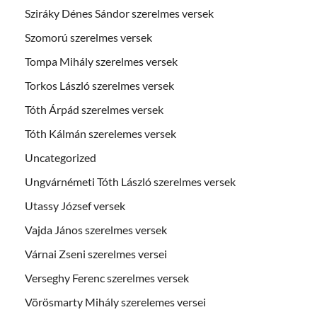
Sziráky Dénes Sándor szerelmes versek
Szomorú szerelmes versek
Tompa Mihály szerelmes versek
Torkos László szerelmes versek
Tóth Árpád szerelmes versek
Tóth Kálmán szerelemes versek
Uncategorized
Ungvárnémeti Tóth László szerelmes versek
Utassy József versek
Vajda János szerelmes versek
Várnai Zseni szerelmes versei
Verseghy Ferenc szerelmes versek
Vörösmarty Mihály szerelemes versei