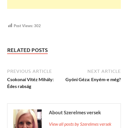
Post Views:
302
RELATED POSTS
PREVIOUS ARTICLE
NEXT ARTICLE
Csokonai Vitéz Mihály:
Gyóni Géza: Enyém-e még?
Édes rabság
About Szerelmes versek
View all posts by Szerelmes versek