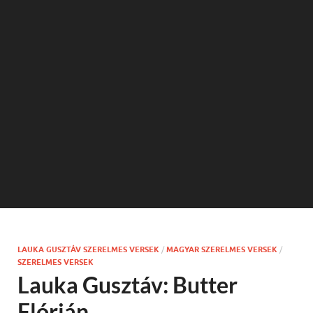
LAUKA GUSZTÁV SZERELMES VERSEK
/
MAGYAR SZERELMES VERSEK
/
SZERELMES VERSEK
Lauka Gusztáv: Butter
Flórián