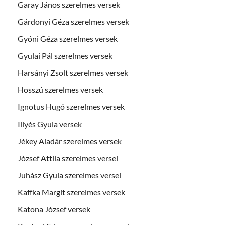
Garay János szerelmes versek
Gárdonyi Géza szerelmes versek
Gyóni Géza szerelmes versek
Gyulai Pál szerelmes versek
Harsányi Zsolt szerelmes versek
Hosszú szerelmes versek
Ignotus Hugó szerelmes versek
Illyés Gyula versek
Jékey Aladár szerelmes versek
József Attila szerelmes versei
Juhász Gyula szerelmes versei
Kaffka Margit szerelmes versek
Katona József versek