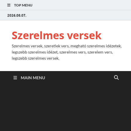
TOP MENU
2026.08.07.
Szerelmes versek
Szerelmes versek, szeretlek vers, megható szerelmes idézetek,
legszebb szerelmes idézet, szerelmes vers, szerelem vers,
legszebb szerelmes versek.
MAIN MENU