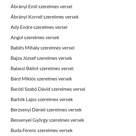
Ábrányi Emil szerelmes versei
Ábrányi Kornél szerelmes versek
Ady Endre szerelmes versei
Angol szerelmes versek
Babits Mihály szerelmes versei
Bajza József szerelmes versek
Balassi Bálint szerelmes versei
Bárd Miklós szerelmes versek
Baróti Szabó Dávid szerelmes versei
Bartók Lajos szerelmes versek
Berzsenyi Dániel szerelmes versek
Bessenyei György szerelmes versek
Buda Ferenc szerelmes versek