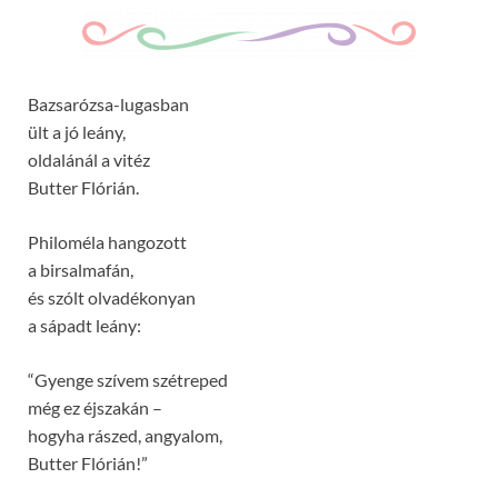
Bazsarózsa-lugasban
ült a jó leány,
oldalánál a vitéz
Butter Flórián.
Philoméla hangozott
a birsalmafán,
és szólt olvadékonyan
a sápadt leány:
“Gyenge szívem szétreped
még ez éjszakán –
hogyha rászed, angyalom,
Butter Flórián!”