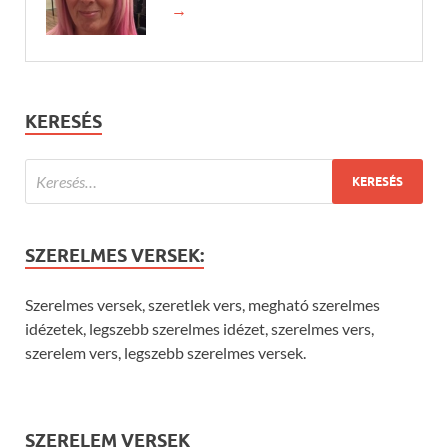
→
KERESÉS
SZERELMES VERSEK:
Szerelmes versek, szeretlek vers, megható szerelmes
idézetek, legszebb szerelmes idézet, szerelmes vers,
szerelem vers, legszebb szerelmes versek.
SZERELEM VERSEK