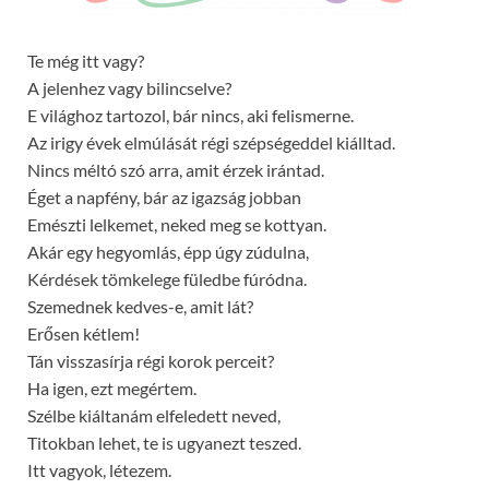
Te még itt vagy?
A jelenhez vagy bilincselve?
E világhoz tartozol, bár nincs, aki felismerne.
Az irigy évek elmúlását régi szépségeddel kiálltad.
Nincs méltó szó arra, amit érzek irántad.
Éget a napfény, bár az igazság jobban
Emészti lelkemet, neked meg se kottyan.
Akár egy hegyomlás, épp úgy zúdulna,
Kérdések tömkelege füledbe fúródna.
Szemednek kedves-e, amit lát?
Erősen kétlem!
Tán visszasírja régi korok perceit?
Ha igen, ezt megértem.
Szélbe kiáltanám elfeledett neved,
Titokban lehet, te is ugyanezt teszed.
Itt vagyok, létezem.