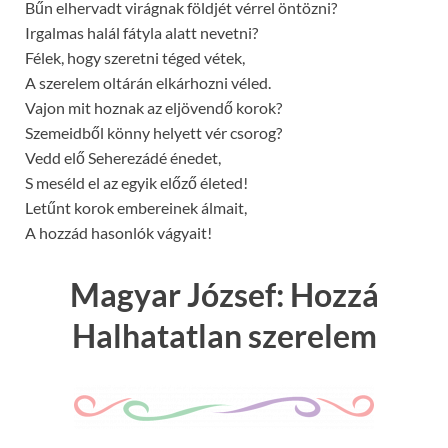
Bűn elhervadt virágnak földjét vérrel öntözni?
Irgalmas halál fátyla alatt nevetni?
Félek, hogy szeretni téged vétek,
A szerelem oltárán elkárhozni véled.
Vajon mit hoznak az eljövendő korok?
Szemeidből könny helyett vér csorog?
Vedd elő Seherezádé énedet,
S meséld el az egyik előző életed!
Letűnt korok embereinek álmait,
A hozzád hasonlók vágyait!
Magyar József: Hozzá
Halhatatlan szerelem