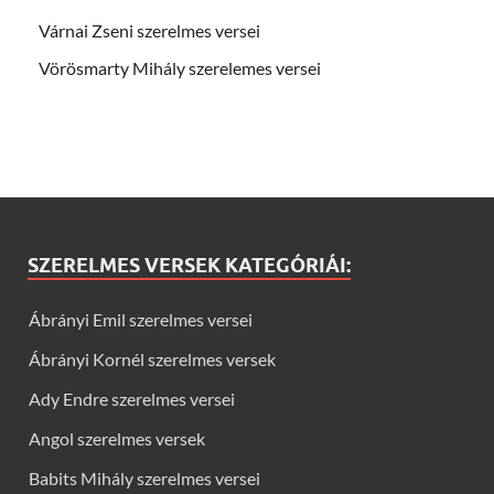
Várnai Zseni szerelmes versei
Vörösmarty Mihály szerelemes versei
SZERELMES VERSEK KATEGÓRIÁI:
Ábrányi Emil szerelmes versei
Ábrányi Kornél szerelmes versek
Ady Endre szerelmes versei
Angol szerelmes versek
Babits Mihály szerelmes versei