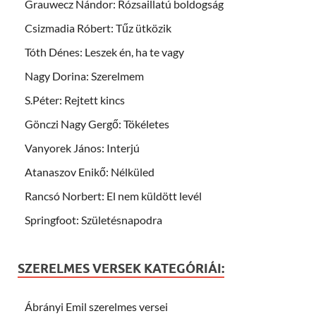
Grauwecz Nándor: Rózsaillatú boldogság
Csizmadia Róbert: Tűz ütközik
Tóth Dénes: Leszek én, ha te vagy
Nagy Dorina: Szerelmem
S.Péter: Rejtett kincs
Gönczi Nagy Gergő: Tökéletes
Vanyorek János: Interjú
Atanaszov Enikő: Nélküled
Rancsó Norbert: El nem küldött levél
Springfoot: Születésnapodra
SZERELMES VERSEK KATEGÓRIÁI:
Ábrányi Emil szerelmes versei