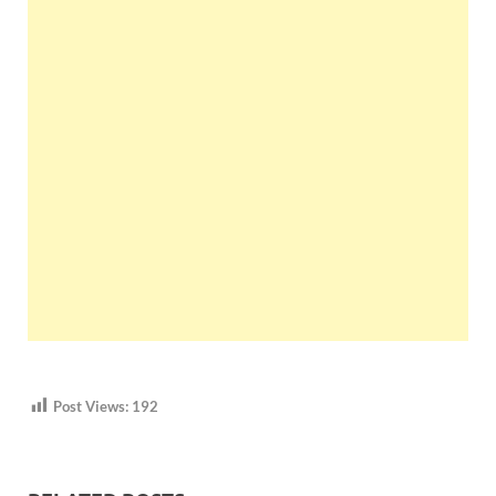
Post Views:
192