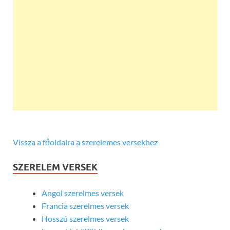
Vissza a főoldalra a szerelemes versekhez
SZERELEM VERSEK
Angol szerelmes versek
Francia szerelmes versek
Hosszú szerelmes versek