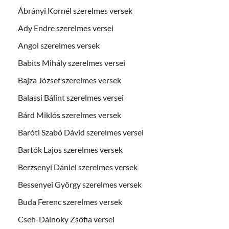
Ábrányi Kornél szerelmes versek
Ady Endre szerelmes versei
Angol szerelmes versek
Babits Mihály szerelmes versei
Bajza József szerelmes versek
Balassi Bálint szerelmes versei
Bárd Miklós szerelmes versek
Baróti Szabó Dávid szerelmes versei
Bartók Lajos szerelmes versek
Berzsenyi Dániel szerelmes versek
Bessenyei György szerelmes versek
Buda Ferenc szerelmes versek
Cseh-Dálnoky Zsófia versei