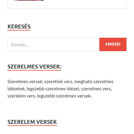
KERESÉS
SZERELMES VERSEK:
Szerelmes versek, szeretlek vers, megható szerelmes
idézetek, legszebb szerelmes idézet, szerelmes vers,
szerelem vers, legszebb szerelmes versek.
SZERELEM VERSEK