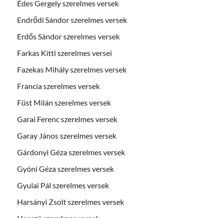
Édes Gergely szerelmes versek
Endrődi Sándor szerelmes versek
Erdős Sándor szerelmes versek
Farkas Kitti szerelmes versei
Fazekas Mihály szerelmes versek
Francia szerelmes versek
Füst Milán szerelmes versek
Garai Ferenc szerelmes versek
Garay János szerelmes versek
Gárdonyi Géza szerelmes versek
Gyóni Géza szerelmes versek
Gyulai Pál szerelmes versek
Harsányi Zsolt szerelmes versek