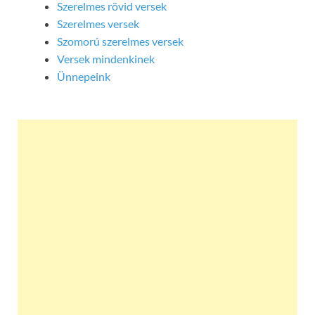
Szerelmes rövid versek
Szerelmes versek
Szomorú szerelmes versek
Versek mindenkinek
Ünnepeink