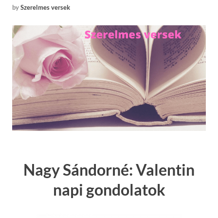
by
Szerelmes versek
Nagy Sándorné: Valentin
napi gondolatok