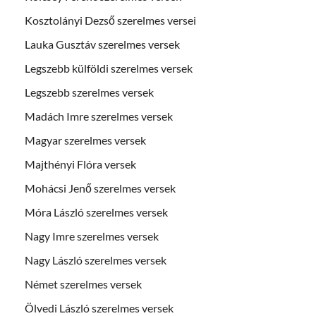
Kosztolányi Dezső szerelmes versei
Lauka Gusztáv szerelmes versek
Legszebb külföldi szerelmes versek
Legszebb szerelmes versek
Madách Imre szerelmes versek
Magyar szerelmes versek
Majthényi Flóra versek
Mohácsi Jenő szerelmes versek
Móra László szerelmes versek
Nagy Imre szerelmes versek
Nagy László szerelmes versek
Német szerelmes versek
Ölvedi László szerelmes versek