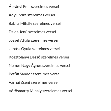
Ábrányi Emil szerelmes versei
Ady Endre szerelmes versei
Babits Mihály szerelmes versei
Dsida Jenő szerelmes versei
József Attila szerelmes versei
Juhász Gyula szerelmes versei
Kosztolányi Dezső szerelmes versei
Nemes Nagy Ágnes szerelmes versei
Petőfi Sándor szerelmes versei
Várnai Zseni szerelmes versei
Vörösmarty Mihály szerelemes versei