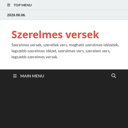
TOP MENU
2026.08.06.
Szerelmes versek
Szerelmes versek, szeretlek vers, megható szerelmes idézetek,
legszebb szerelmes idézet, szerelmes vers, szerelem vers,
legszebb szerelmes versek.
MAIN MENU