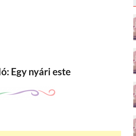
ó: Egy nyári este