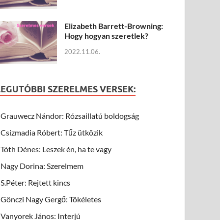
Elizabeth Barrett-Browning:
Hogy hogyan szeretlek?
2022.11.06.
LEGUTÓBBI SZERELMES VERSEK:
Grauwecz Nándor: Rózsaillatú boldogság
Csizmadia Róbert: Tűz ütközik
Tóth Dénes: Leszek én, ha te vagy
Nagy Dorina: Szerelmem
S.Péter: Rejtett kincs
Gönczi Nagy Gergő: Tökéletes
Vanyorek János: Interjú