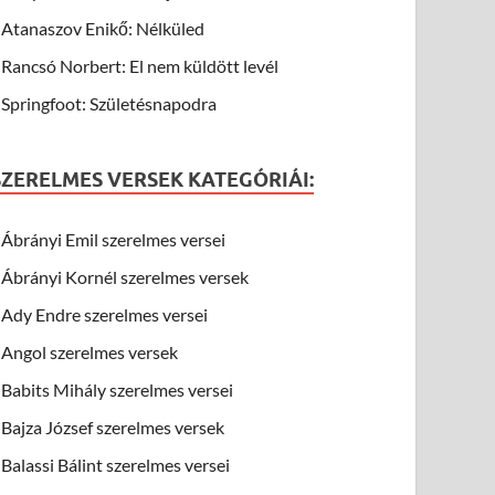
Atanaszov Enikő: Nélküled
Rancsó Norbert: El nem küldött levél
Springfoot: Születésnapodra
SZERELMES VERSEK KATEGÓRIÁI:
Ábrányi Emil szerelmes versei
Ábrányi Kornél szerelmes versek
Ady Endre szerelmes versei
Angol szerelmes versek
Babits Mihály szerelmes versei
Bajza József szerelmes versek
Balassi Bálint szerelmes versei