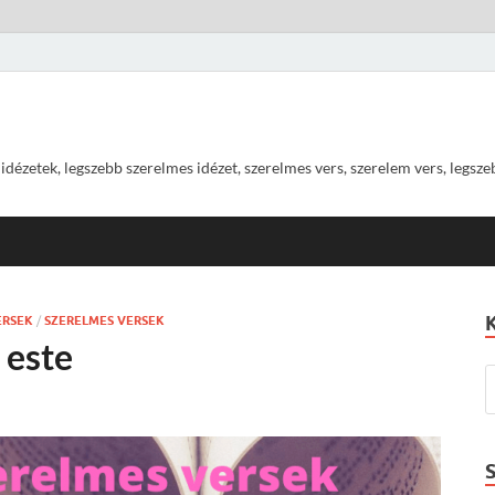
idézetek, legszebb szerelmes idézet, szerelmes vers, szerelem vers, legsze
ERSEK
/
SZERELMES VERSEK
 este