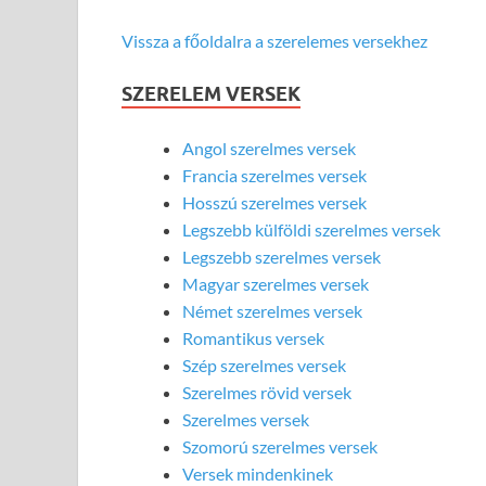
Vissza a főoldalra a szerelemes versekhez
SZERELEM VERSEK
Angol szerelmes versek
Francia szerelmes versek
Hosszú szerelmes versek
Legszebb külföldi szerelmes versek
Legszebb szerelmes versek
Magyar szerelmes versek
Német szerelmes versek
Romantikus versek
Szép szerelmes versek
Szerelmes rövid versek
Szerelmes versek
Szomorú szerelmes versek
Versek mindenkinek