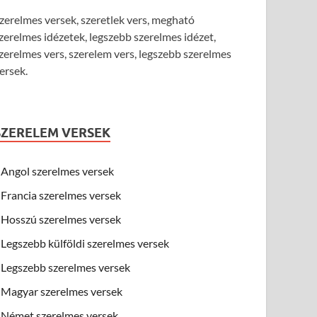
zerelmes versek, szeretlek vers, megható
zerelmes idézetek, legszebb szerelmes idézet,
zerelmes vers, szerelem vers, legszebb szerelmes
ersek.
SZERELEM VERSEK
Angol szerelmes versek
Francia szerelmes versek
Hosszú szerelmes versek
Legszebb külföldi szerelmes versek
Legszebb szerelmes versek
Magyar szerelmes versek
Német szerelmes versek