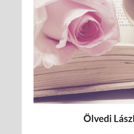
Ölvedi Lászl