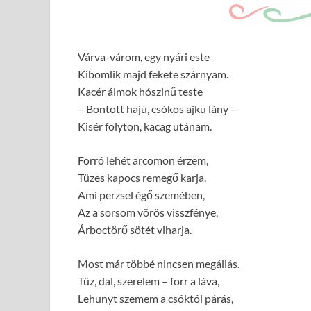
Várva-várom, egy nyári este
Kibomlik majd fekete szárnyam.
Kacér álmok hószinű teste
– Bontott hajú, csókos ajku lány –
Kisér folyton, kacag utánam.
Forró lehét arcomon érzem,
Tüzes kapocs remegő karja.
Ami perzsel égő szemében,
Az a sorsom vörös visszfénye,
Árboctörő sötét viharja.
Most már többé nincsen megállás.
Tüz, dal, szerelem – forr a láva,
Lehunyt szemem a csóktól párás,