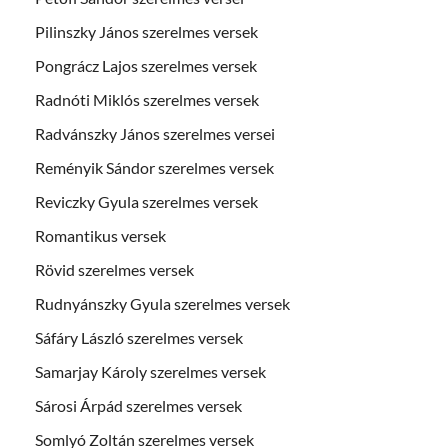
Pilinszky János szerelmes versek
Pongrácz Lajos szerelmes versek
Radnóti Miklós szerelmes versek
Radvánszky János szerelmes versei
Reményik Sándor szerelmes versek
Reviczky Gyula szerelmes versek
Romantikus versek
Rövid szerelmes versek
Rudnyánszky Gyula szerelmes versek
Sáfáry László szerelmes versek
Samarjay Károly szerelmes versek
Sárosi Árpád szerelmes versek
Somlyó Zoltán szerelmes versek