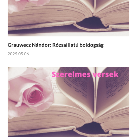
Grauwecz Nándor: Rózsaillatú boldogság
2025.05.06.