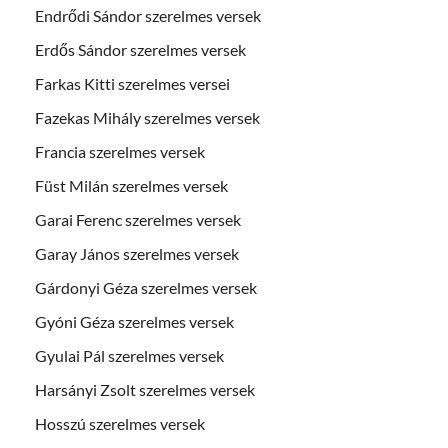
Endrődi Sándor szerelmes versek
Erdős Sándor szerelmes versek
Farkas Kitti szerelmes versei
Fazekas Mihály szerelmes versek
Francia szerelmes versek
Füst Milán szerelmes versek
Garai Ferenc szerelmes versek
Garay János szerelmes versek
Gárdonyi Géza szerelmes versek
Gyóni Géza szerelmes versek
Gyulai Pál szerelmes versek
Harsányi Zsolt szerelmes versek
Hosszú szerelmes versek