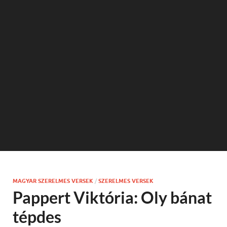
MAGYAR SZERELMES VERSEK
/
SZERELMES VERSEK
Pappert Viktória: Oly bánat
tépdes