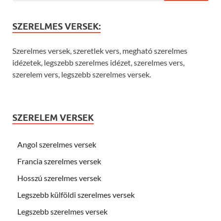
SZERELMES VERSEK:
Szerelmes versek, szeretlek vers, megható szerelmes
idézetek, legszebb szerelmes idézet, szerelmes vers,
szerelem vers, legszebb szerelmes versek.
SZERELEM VERSEK
Angol szerelmes versek
Francia szerelmes versek
Hosszú szerelmes versek
Legszebb külföldi szerelmes versek
Legszebb szerelmes versek