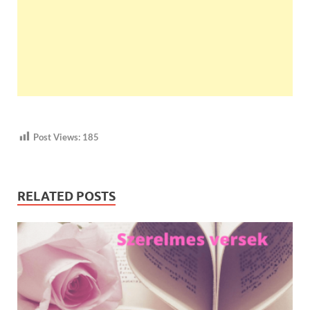
Post Views:
185
RELATED POSTS