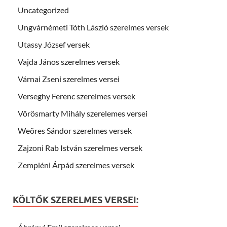
Uncategorized
Ungvárnémeti Tóth László szerelmes versek
Utassy József versek
Vajda János szerelmes versek
Várnai Zseni szerelmes versei
Verseghy Ferenc szerelmes versek
Vörösmarty Mihály szerelemes versei
Weöres Sándor szerelmes versek
Zajzoni Rab István szerelmes versek
Zempléni Árpád szerelmes versek
KÖLTŐK SZERELMES VERSEI: