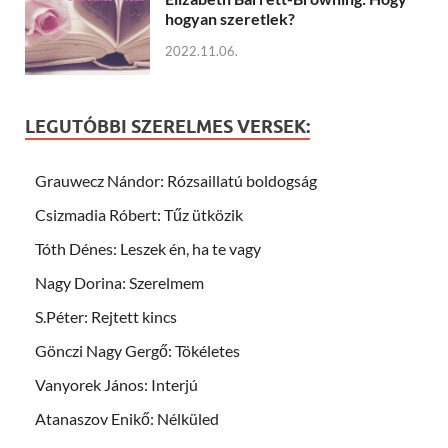
hogyan szeretlek?
2022.11.06.
LEGUTÓBBI SZERELMES VERSEK:
Grauwecz Nándor: Rózsaillatú boldogság
Csizmadia Róbert: Tűz ütközik
Tóth Dénes: Leszek én, ha te vagy
Nagy Dorina: Szerelmem
S.Péter: Rejtett kincs
Gönczi Nagy Gergő: Tökéletes
Vanyorek János: Interjú
Atanaszov Enikő: Nélküled