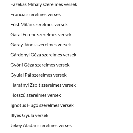
Fazekas Mihály szerelmes versek
Francia szerelmes versek
Füst Milán szerelmes versek
Garai Ferenc szerelmes versek
Garay János szerelmes versek
Gárdonyi Géza szerelmes versek
Gyóni Géza szerelmes versek
Gyulai Pál szerelmes versek
Harsányi Zsolt szerelmes versek
Hosszú szerelmes versek
Ignotus Hugó szerelmes versek
Illyés Gyula versek
Jékey Aladár szerelmes versek