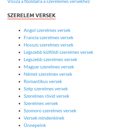
Vissza a főoldalra a szerelemes versekhez
SZERELEM VERSEK
Angol szerelmes versek
Francia szerelmes versek
Hosszú szerelmes versek
Legszebb külföldi szerelmes versek
Legszebb szerelmes versek
Magyar szerelmes versek
Német szerelmes versek
Romantikus versek
Szép szerelmes versek
Szerelmes rövid versek
Szerelmes versek
Szomorú szerelmes versek
Versek mindenkinek
Ünnepeink