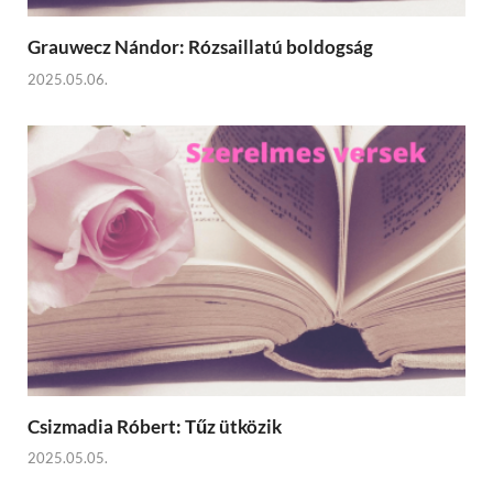
Grauwecz Nándor: Rózsaillatú boldogság
2025.05.06.
Csizmadia Róbert: Tűz ütközik
2025.05.05.