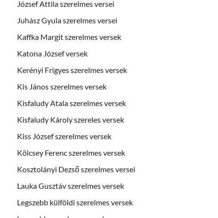
József Attila szerelmes versei
Juhász Gyula szerelmes versei
Kaffka Margit szerelmes versek
Katona József versek
Kerényi Frigyes szerelmes versek
Kis János szerelmes versek
Kisfaludy Atala szerelmes versek
Kisfaludy Károly szereles versek
Kiss József szerelmes versek
Kölcsey Ferenc szerelmes versek
Kosztolányi Dezső szerelmes versei
Lauka Gusztáv szerelmes versek
Legszebb külföldi szerelmes versek