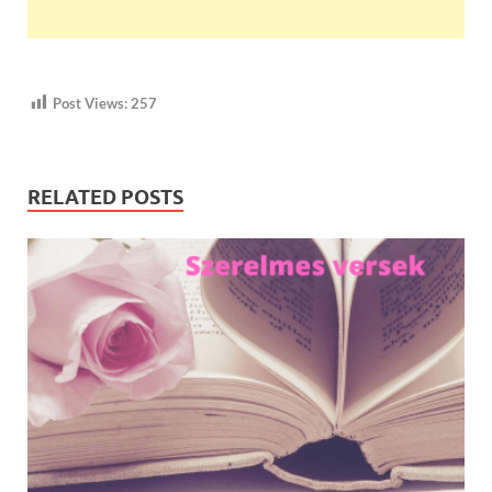
Post Views:
257
RELATED POSTS