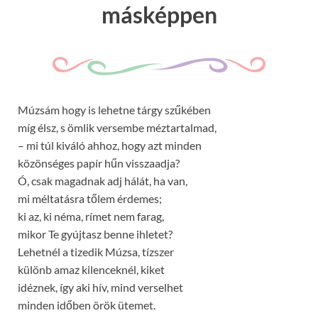
másképpen
Múzsám hogy is lehetne tárgy szűkében
míg élsz, s ömlik versembe méztartalmad,
– mi túl kiváló ahhoz, hogy azt minden
közönséges papír hűn visszaadja?
Ó, csak magadnak adj hálát, ha van,
mi méltatásra tőlem érdemes;
ki az, ki néma, rímet nem farag,
mikor Te gyújtasz benne ihletet?
Lehetnél a tizedik Múzsa, tízszer
különb amaz kilenceknél, kiket
idéznek, így aki hív, mind verselhet
minden időben örök ütemet.