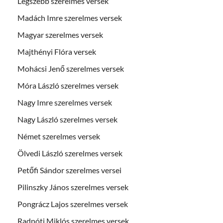
Legszebb szerelmes versek
Madách Imre szerelmes versek
Magyar szerelmes versek
Majthényi Flóra versek
Mohácsi Jenő szerelmes versek
Móra László szerelmes versek
Nagy Imre szerelmes versek
Nagy László szerelmes versek
Német szerelmes versek
Ölvedi László szerelmes versek
Petőfi Sándor szerelmes versei
Pilinszky János szerelmes versek
Pongrácz Lajos szerelmes versek
Radnóti Miklós szerelmes versek