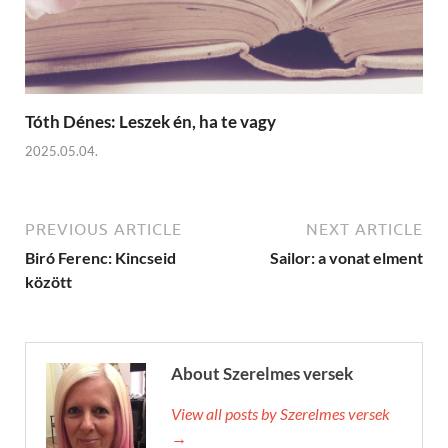
Tóth Dénes: Leszek én, ha te vagy
2025.05.04.
PREVIOUS ARTICLE
NEXT ARTICLE
Biró Ferenc: Kincseid
Sailor: a vonat elment
között
About Szerelmes versek
View all posts by Szerelmes versek
→