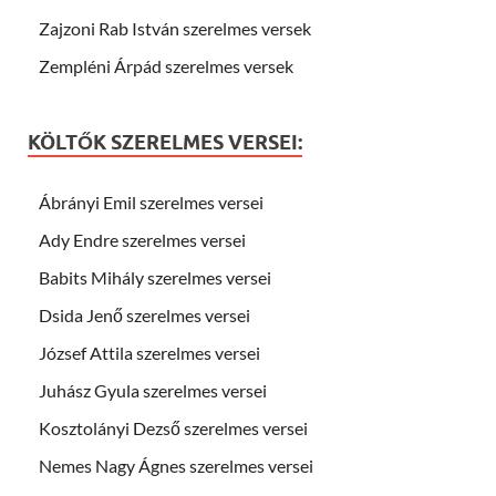
Zajzoni Rab István szerelmes versek
Zempléni Árpád szerelmes versek
KÖLTŐK SZERELMES VERSEI:
Ábrányi Emil szerelmes versei
Ady Endre szerelmes versei
Babits Mihály szerelmes versei
Dsida Jenő szerelmes versei
József Attila szerelmes versei
Juhász Gyula szerelmes versei
Kosztolányi Dezső szerelmes versei
Nemes Nagy Ágnes szerelmes versei