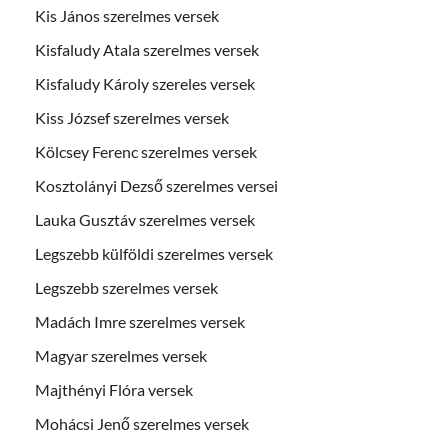
Kis János szerelmes versek
Kisfaludy Atala szerelmes versek
Kisfaludy Károly szereles versek
Kiss József szerelmes versek
Kölcsey Ferenc szerelmes versek
Kosztolányi Dezső szerelmes versei
Lauka Gusztáv szerelmes versek
Legszebb külföldi szerelmes versek
Legszebb szerelmes versek
Madách Imre szerelmes versek
Magyar szerelmes versek
Majthényi Flóra versek
Mohácsi Jenő szerelmes versek