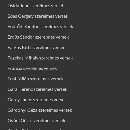
Dsida Jenő szerelmes versei
Édes Gergely szerelmes versek
Endrődi Sándor szerelmes versek
Erdős Sándor szerelmes versek
Farkas Kitti szerelmes versei
Fazekas Mihály szerelmes versek
Francia szerelmes versek
Füst Milán szerelmes versek
Garai Ferenc szerelmes versek
Garay János szerelmes versek
Gárdonyi Géza szerelmes versek
Gyóni Géza szerelmes versek