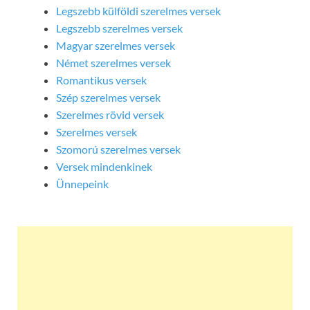
Legszebb külföldi szerelmes versek
Legszebb szerelmes versek
Magyar szerelmes versek
Német szerelmes versek
Romantikus versek
Szép szerelmes versek
Szerelmes rövid versek
Szerelmes versek
Szomorú szerelmes versek
Versek mindenkinek
Ünnepeink