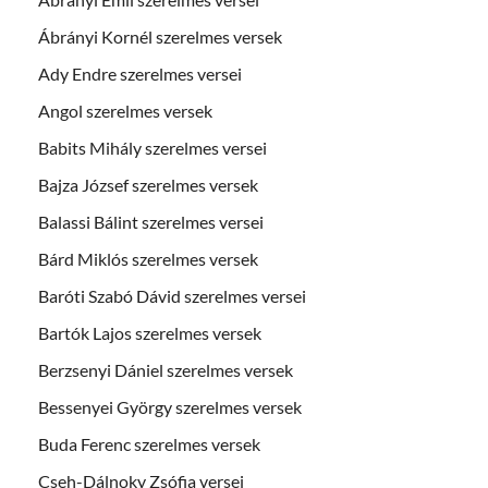
Ábrányi Kornél szerelmes versek
Ady Endre szerelmes versei
Angol szerelmes versek
Babits Mihály szerelmes versei
Bajza József szerelmes versek
Balassi Bálint szerelmes versei
Bárd Miklós szerelmes versek
Baróti Szabó Dávid szerelmes versei
Bartók Lajos szerelmes versek
Berzsenyi Dániel szerelmes versek
Bessenyei György szerelmes versek
Buda Ferenc szerelmes versek
Cseh-Dálnoky Zsófia versei