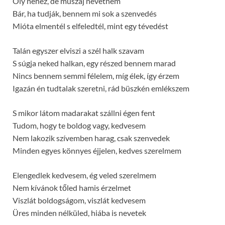
Oly nehéz, de muszáj nevetnem
Bár, ha tudják, bennem mi sok a szenvedés
Mióta elmentél s elfeledtél, mint egy tévedést
Talán egyszer elviszi a szél halk szavam
S súgja neked halkan, egy részed bennem marad
Nincs bennem semmi félelem, míg élek, így érzem
Igazán én tudtalak szeretni, rád büszkén emlékszem
S mikor látom madarakat szállni égen fent
Tudom, hogy te boldog vagy, kedvesem
Nem lakozik szívemben harag, csak szenvedek
Minden egyes könnyes éjjelen, kedves szerelmem
Elengedlek kedvesem, ég veled szerelmem
Nem kívánok tőled hamis érzelmet
Viszlát boldogságom, viszlát kedvesem
Üres minden nélküled, hiába is nevetek