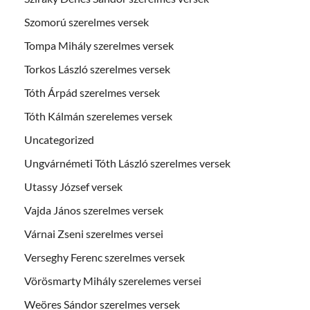
Szomorú szerelmes versek
Tompa Mihály szerelmes versek
Torkos László szerelmes versek
Tóth Árpád szerelmes versek
Tóth Kálmán szerelemes versek
Uncategorized
Ungvárnémeti Tóth László szerelmes versek
Utassy József versek
Vajda János szerelmes versek
Várnai Zseni szerelmes versei
Verseghy Ferenc szerelmes versek
Vörösmarty Mihály szerelemes versei
Weöres Sándor szerelmes versek