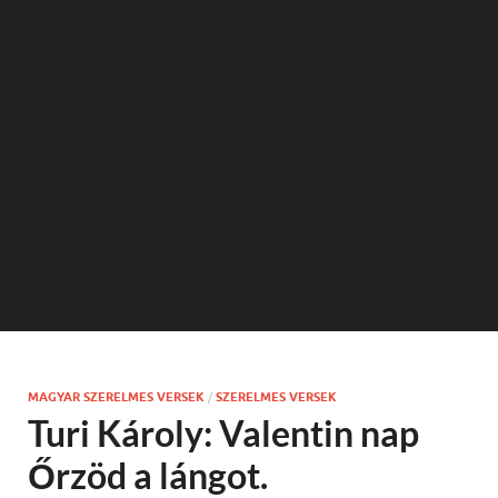
MAGYAR SZERELMES VERSEK
/
SZERELMES VERSEK
Turi Károly: Valentin nap
Őrzöd a lángot.