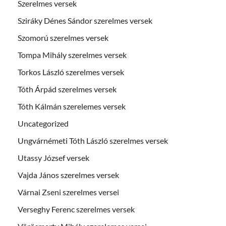
Szerelmes versek
Sziráky Dénes Sándor szerelmes versek
Szomorú szerelmes versek
Tompa Mihály szerelmes versek
Torkos László szerelmes versek
Tóth Árpád szerelmes versek
Tóth Kálmán szerelemes versek
Uncategorized
Ungvárnémeti Tóth László szerelmes versek
Utassy József versek
Vajda János szerelmes versek
Várnai Zseni szerelmes versei
Verseghy Ferenc szerelmes versek