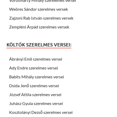
Vörösmarty Mihály szerelemes versei
Weöres Sándor szerelmes versek
Zajzoni Rab István szerelmes versek
Zempléni Árpád szerelmes versek
KÖLTŐK SZERELMES VERSEI:
Ábrányi Emil szerelmes versei
Ady Endre szerelmes versei
Babits Mihály szerelmes versei
Dsida Jenő szerelmes versei
József Attila szerelmes versei
Juhász Gyula szerelmes versei
Kosztolányi Dezső szerelmes versei