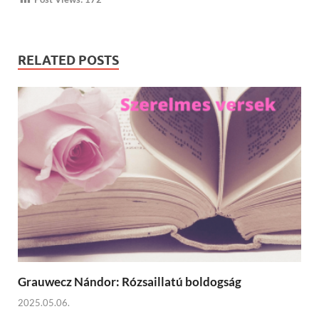
RELATED POSTS
Grauwecz Nándor: Rózsaillatú boldogság
2025.05.06.