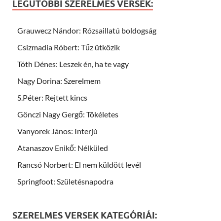
LEGUTÓBBI SZERELMES VERSEK:
Grauwecz Nándor: Rózsaillatú boldogság
Csizmadia Róbert: Tűz ütközik
Tóth Dénes: Leszek én, ha te vagy
Nagy Dorina: Szerelmem
S.Péter: Rejtett kincs
Gönczi Nagy Gergő: Tökéletes
Vanyorek János: Interjú
Atanaszov Enikő: Nélküled
Rancsó Norbert: El nem küldött levél
Springfoot: Születésnapodra
SZERELMES VERSEK KATEGÓRIÁI: