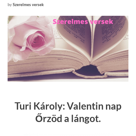
by
Szerelmes versek
Turi Károly: Valentin nap
Őrzöd a lángot.