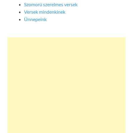
Szomorú szerelmes versek
Versek mindenkinek
Ünnepeink