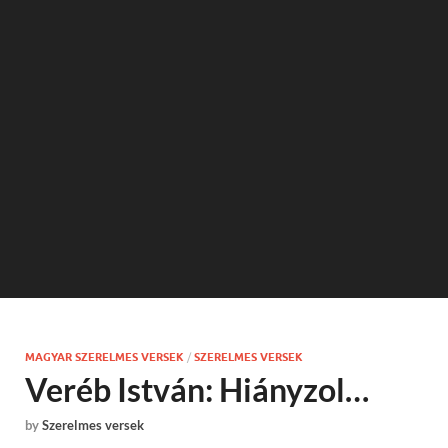
MAGYAR SZERELMES VERSEK
/
SZERELMES VERSEK
Veréb István: Hiányzol…
by
Szerelmes versek