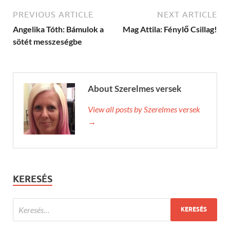
PREVIOUS ARTICLE
NEXT ARTICLE
Angelika Tóth: Bámulok a
Mag Attila: Fénylő Csillag!
sötét messzeségbe
About Szerelmes versek
View all posts by Szerelmes versek
→
KERESÉS