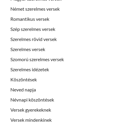
Német szerelmes versek
Romantikus versek
Szép szerelmes versek
Szerelmes rövid versek
Szerelmes versek
Szomorú szerelmes versek
Szerelmes idézetek
Köszöntések
Neved napja
Névnapi köszöntések
Versek gyerekeknek
Versek mindenkinek