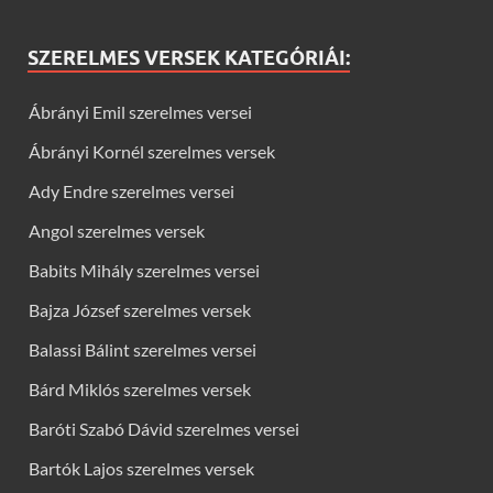
SZERELMES VERSEK KATEGÓRIÁI:
Ábrányi Emil szerelmes versei
Ábrányi Kornél szerelmes versek
Ady Endre szerelmes versei
Angol szerelmes versek
Babits Mihály szerelmes versei
Bajza József szerelmes versek
Balassi Bálint szerelmes versei
Bárd Miklós szerelmes versek
Baróti Szabó Dávid szerelmes versei
Bartók Lajos szerelmes versek