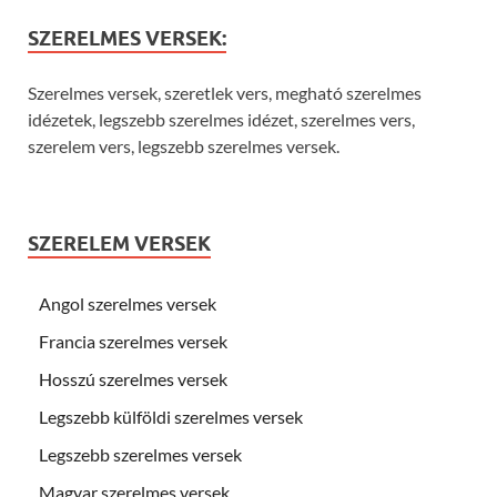
SZERELMES VERSEK:
Szerelmes versek, szeretlek vers, megható szerelmes
idézetek, legszebb szerelmes idézet, szerelmes vers,
szerelem vers, legszebb szerelmes versek.
SZERELEM VERSEK
Angol szerelmes versek
Francia szerelmes versek
Hosszú szerelmes versek
Legszebb külföldi szerelmes versek
Legszebb szerelmes versek
Magyar szerelmes versek