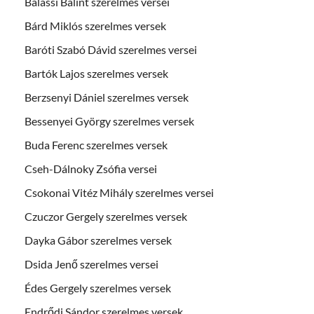
Balassi Bálint szerelmes versei
Bárd Miklós szerelmes versek
Baróti Szabó Dávid szerelmes versei
Bartók Lajos szerelmes versek
Berzsenyi Dániel szerelmes versek
Bessenyei György szerelmes versek
Buda Ferenc szerelmes versek
Cseh-Dálnoky Zsófia versei
Csokonai Vitéz Mihály szerelmes versei
Czuczor Gergely szerelmes versek
Dayka Gábor szerelmes versek
Dsida Jenő szerelmes versei
Édes Gergely szerelmes versek
Endrődi Sándor szerelmes versek