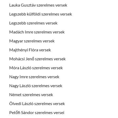
Lauka Gusztáv szerelmes versek
Legszebb külföldi szerelmes versek
Legszebb szerelmes versek
Madách Imre szerelmes versek
Magyar szerelmes versek
Majthényi Flóra versek
Mohácsi Jenő szerelmes versek
Móra László szerelmes versek
Nagy Imre szerelmes versek
Nagy László szerelmes versek
Német szerelmes versek
Ölvedi László szerelmes versek
Petőfi Sándor szerelmes versei