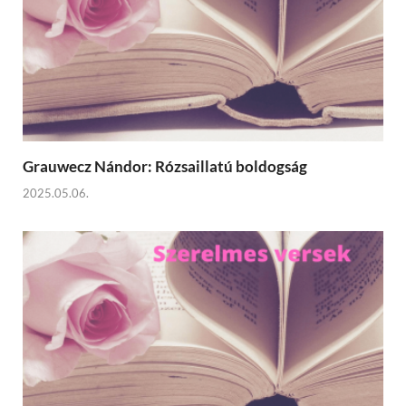
Grauwecz Nándor: Rózsaillatú boldogság
2025.05.06.