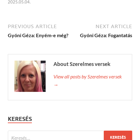
2025.05.04.
PREVIOUS ARTICLE
NEXT ARTICLE
Gyóni Géza: Enyém-e még?
Gyóni Géza: Fogantatás
About Szerelmes versek
View all posts by Szerelmes versek
→
KERESÉS