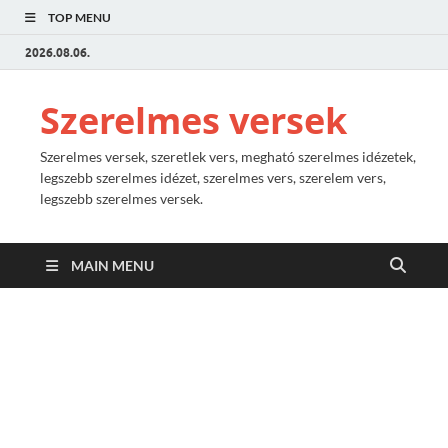
TOP MENU
2026.08.06.
Szerelmes versek
Szerelmes versek, szeretlek vers, megható szerelmes idézetek,
legszebb szerelmes idézet, szerelmes vers, szerelem vers,
legszebb szerelmes versek.
MAIN MENU