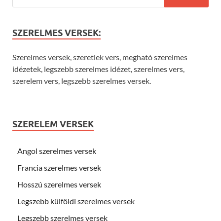
SZERELMES VERSEK:
Szerelmes versek, szeretlek vers, megható szerelmes
idézetek, legszebb szerelmes idézet, szerelmes vers,
szerelem vers, legszebb szerelmes versek.
SZERELEM VERSEK
Angol szerelmes versek
Francia szerelmes versek
Hosszú szerelmes versek
Legszebb külföldi szerelmes versek
Legszebb szerelmes versek