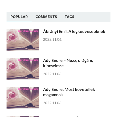
POPULAR
COMMENTS
TAGS
Ábrányi Emil: A legkedvesebbnek
2022.11.06.
Ady Endre – Nézz, drágám,
kincseimre
2022.11.06.
Ady Endre: Most követellek
magamnak
2022.11.06.