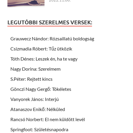
LEGUTÓBBI SZERELMES VERSEK:
Grauwecz Nándor: Rózsaillatú boldogság
Csizmadia Róbert: Tűz ütközik
Tóth Dénes: Leszek én, ha te vagy
Nagy Dorina: Szerelmem
S.Péter: Rejtett kincs
Gönczi Nagy Gergő: Tökéletes
Vanyorek János: Interjú
Atanaszov Enikő: Nélküled
Rancsó Norbert: El nem küldött levél
Springfoot: Születésnapodra