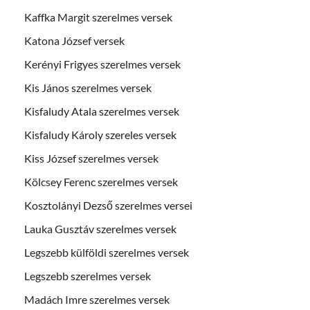
Kaffka Margit szerelmes versek
Katona József versek
Kerényi Frigyes szerelmes versek
Kis János szerelmes versek
Kisfaludy Atala szerelmes versek
Kisfaludy Károly szereles versek
Kiss József szerelmes versek
Kölcsey Ferenc szerelmes versek
Kosztolányi Dezső szerelmes versei
Lauka Gusztáv szerelmes versek
Legszebb külföldi szerelmes versek
Legszebb szerelmes versek
Madách Imre szerelmes versek