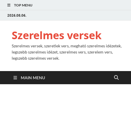
TOP MENU
2026.08.06.
Szerelmes versek
Szerelmes versek, szeretlek vers, megható szerelmes idézetek,
legszebb szerelmes idézet, szerelmes vers, szerelem vers,
legszebb szerelmes versek.
MAIN MENU