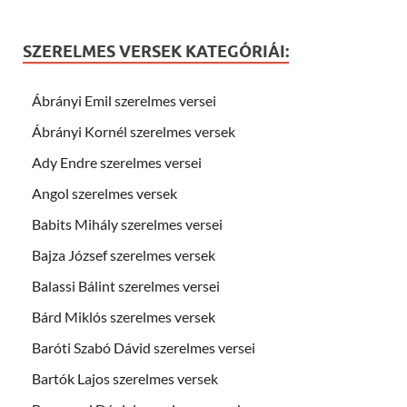
SZERELMES VERSEK KATEGÓRIÁI:
Ábrányi Emil szerelmes versei
Ábrányi Kornél szerelmes versek
Ady Endre szerelmes versei
Angol szerelmes versek
Babits Mihály szerelmes versei
Bajza József szerelmes versek
Balassi Bálint szerelmes versei
Bárd Miklós szerelmes versek
Baróti Szabó Dávid szerelmes versei
Bartók Lajos szerelmes versek