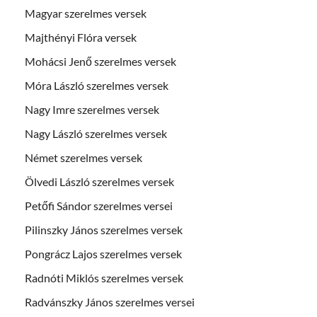
Magyar szerelmes versek
Majthényi Flóra versek
Mohácsi Jenő szerelmes versek
Móra László szerelmes versek
Nagy Imre szerelmes versek
Nagy László szerelmes versek
Német szerelmes versek
Ölvedi László szerelmes versek
Petőfi Sándor szerelmes versei
Pilinszky János szerelmes versek
Pongrácz Lajos szerelmes versek
Radnóti Miklós szerelmes versek
Radvánszky János szerelmes versei