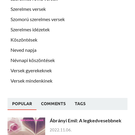
Szerelmes versek
Szomorú szerelmes versek
Szerelmes idézetek
Köszöntések
Neved napja
Névnapi köszöntések
Versek gyerekeknek
Versek mindenkinek
POPULAR
COMMENTS
TAGS
Ábrányi Emil: A legkedvesebbnek
2022.11.06.