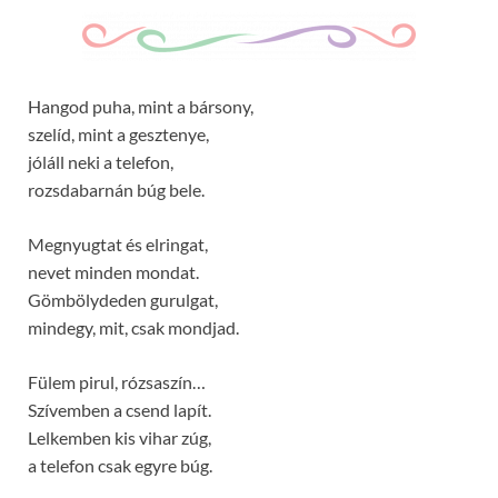
Hangod puha, mint a bársony,
szelíd, mint a gesztenye,
jóláll neki a telefon,
rozsdabarnán búg bele.
Megnyugtat és elringat,
nevet minden mondat.
Gömbölydeden gurulgat,
mindegy, mit, csak mondjad.
Fülem pirul, rózsaszín…
Szívemben a csend lapít.
Lelkemben kis vihar zúg,
a telefon csak egyre búg.