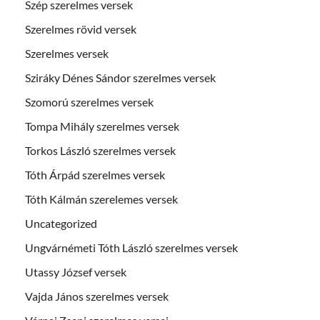
Szép szerelmes versek
Szerelmes rövid versek
Szerelmes versek
Sziráky Dénes Sándor szerelmes versek
Szomorú szerelmes versek
Tompa Mihály szerelmes versek
Torkos László szerelmes versek
Tóth Árpád szerelmes versek
Tóth Kálmán szerelemes versek
Uncategorized
Ungvárnémeti Tóth László szerelmes versek
Utassy József versek
Vajda János szerelmes versek