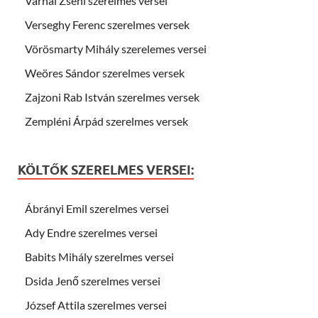
Várnai Zseni szerelmes versei
Verseghy Ferenc szerelmes versek
Vörösmarty Mihály szerelemes versei
Weöres Sándor szerelmes versek
Zajzoni Rab István szerelmes versek
Zempléni Árpád szerelmes versek
KÖLTŐK SZERELMES VERSEI:
Ábrányi Emil szerelmes versei
Ady Endre szerelmes versei
Babits Mihály szerelmes versei
Dsida Jenő szerelmes versei
József Attila szerelmes versei