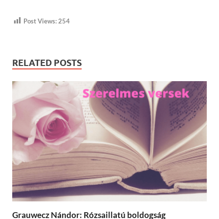
Post Views:
254
RELATED POSTS
Grauwecz Nándor: Rózsaillatú boldogság