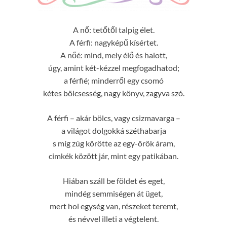
A nő: tetőtől talpig élet.
A férfi: nagyképű kísértet.
A nőé: mind, mely élő és halott,
úgy, amint két-kézzel megfogadhatod;
a férfié; minderről egy csomó
kétes bölcsesség, nagy könyv, zagyva szó.
A férfi – akár bölcs, vagy csizmavarga –
a világot dolgokká széthabarja
s míg zúg körötte az egy-örök áram,
cimkék között jár, mint egy patikában.
Hiában száll be földet és eget,
mindég semmiségen át üget,
mert hol egység van, részeket teremt,
és névvel illeti a végtelent.