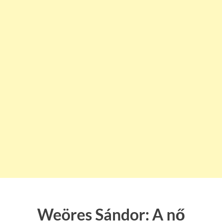
Weöres Sándor: A nő