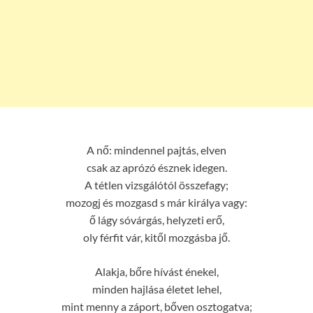
A nő: mindennel pajtás, elven
csak az aprózó észnek idegen.
A tétlen vizsgálótól összefagy;
mozogj és mozgasd s már királya vagy:
ő lágy sóvárgás, helyzeti erő,
oly férfit vár, kitől mozgásba jő.
Alakja, bőre hívást énekel,
minden hajlása életet lehel,
mint menny a záport, bőven osztogatva;