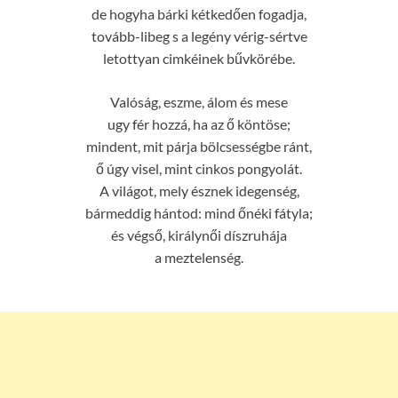
de hogyha bárki kétkedően fogadja,
tovább-libeg s a legény vérig-sértve
letottyan cimkéinek bűvkörébe.
Valóság, eszme, álom és mese
ugy fér hozzá, ha az ő köntöse;
mindent, mit párja bölcsességbe ránt,
ő úgy visel, mint cinkos pongyolát.
A világot, mely észnek idegenség,
bármeddig hántod: mind őnéki fátyla;
és végső, királynői díszruhája
a meztelenség.