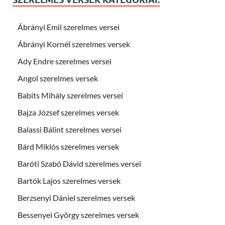
Ábrányi Emil szerelmes versei
Ábrányi Kornél szerelmes versek
Ady Endre szerelmes versei
Angol szerelmes versek
Babits Mihály szerelmes versei
Bajza József szerelmes versek
Balassi Bálint szerelmes versei
Bárd Miklós szerelmes versek
Baróti Szabó Dávid szerelmes versei
Bartók Lajos szerelmes versek
Berzsenyi Dániel szerelmes versek
Bessenyei György szerelmes versek