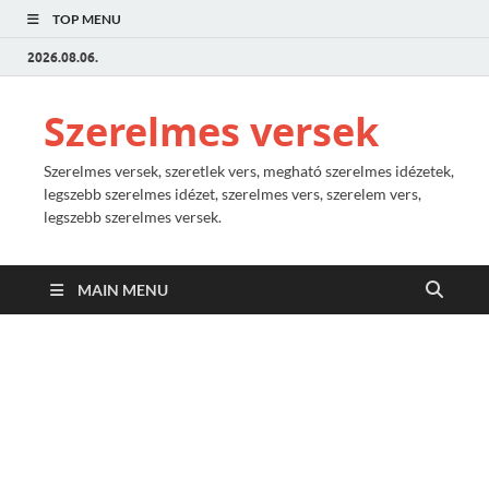
TOP MENU
2026.08.06.
Szerelmes versek
Szerelmes versek, szeretlek vers, megható szerelmes idézetek,
legszebb szerelmes idézet, szerelmes vers, szerelem vers,
legszebb szerelmes versek.
MAIN MENU