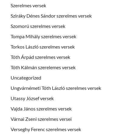
Szerelmes versek
Sziráky Dénes Sándor szerelmes versek
Szomorú szerelmes versek
Tompa Mihály szerelmes versek
Torkos László szerelmes versek
Tóth Árpád szerelmes versek
Tóth Kálmán szerelemes versek
Uncategorized
Ungvárnémeti Tóth László szerelmes versek
Utassy József versek
Vajda János szerelmes versek
Várnai Zseni szerelmes versei
Verseghy Ferenc szerelmes versek