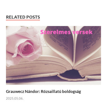
RELATED POSTS
Grauwecz Nándor: Rózsaillatú boldogság
2025.05.06.