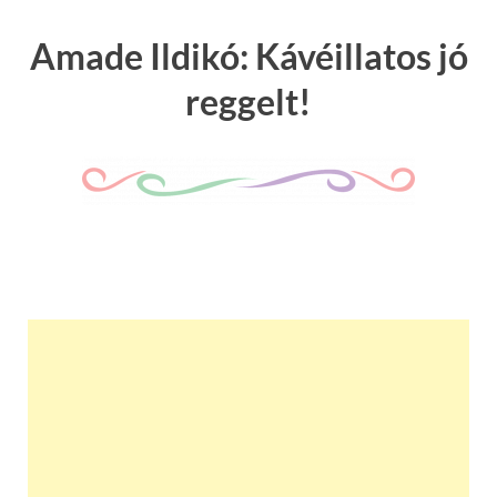
Amade Ildikó: Kávéillatos jó
reggelt!