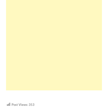
Post Views:
353