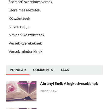
Szomorú szerelmes versek
Szerelmes idézetek
Köszöntések
Neved napja
Névnapi köszöntések
Versek gyerekeknek
Versek mindenkinek
POPULAR
COMMENTS
TAGS
Ábrányi Emil: A legkedvesebbnek
2022.11.06.