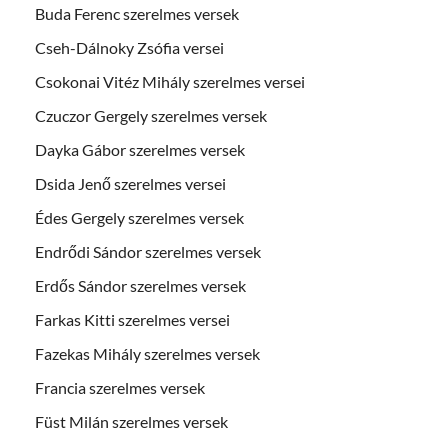
Buda Ferenc szerelmes versek
Cseh-Dálnoky Zsófia versei
Csokonai Vitéz Mihály szerelmes versei
Czuczor Gergely szerelmes versek
Dayka Gábor szerelmes versek
Dsida Jenő szerelmes versei
Édes Gergely szerelmes versek
Endrődi Sándor szerelmes versek
Erdős Sándor szerelmes versek
Farkas Kitti szerelmes versei
Fazekas Mihály szerelmes versek
Francia szerelmes versek
Füst Milán szerelmes versek