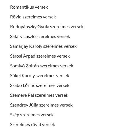
Romantikus versek
Rövid szerelmes versek
Rudnyánszky Gyula szerelmes versek
Sáfáry László szerelmes versek
Samarjay Károly szerelmes versek
Sárosi Árpád szerelmes versek
Somlyó Zoltán szerelmes versek
Sükei Károly szerelmes versek
Szabó Lőrinc szerelmes versek
Szemere Pál szerelmes versek
Szendrey Júlia szerelmes versek
Szép szerelmes versek
Szerelmes rövid versek