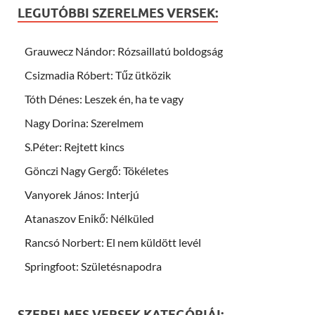
LEGUTÓBBI SZERELMES VERSEK:
Grauwecz Nándor: Rózsaillatú boldogság
Csizmadia Róbert: Tűz ütközik
Tóth Dénes: Leszek én, ha te vagy
Nagy Dorina: Szerelmem
S.Péter: Rejtett kincs
Gönczi Nagy Gergő: Tökéletes
Vanyorek János: Interjú
Atanaszov Enikő: Nélküled
Rancsó Norbert: El nem küldött levél
Springfoot: Születésnapodra
SZERELMES VERSEK KATEGÓRIÁI: