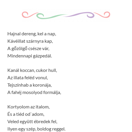
Hajnal dereng, kel a nap,
Kávéillat szárnyra kap,
A gőzölgő csésze vár,
Mindennapi gázpedál.
Kanál koccan, cukor hull,
Az illata feléd vonul,
Tejszínhab a koronája,
A fahéj mosolyod formálja,
Kortyolom az italom,
És a tiéd od`adom,
Veled együtt ébredek fel,
Ilyen egy szép, boldog reggel.