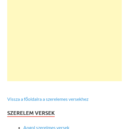
Vissza a főoldalra a szerelemes versekhez
SZERELEM VERSEK
Angol szerelmes versek