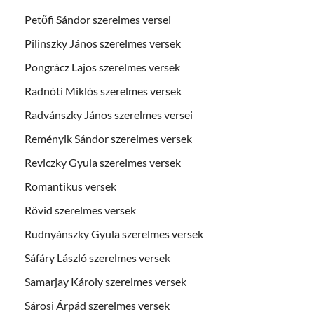
Petőfi Sándor szerelmes versei
Pilinszky János szerelmes versek
Pongrácz Lajos szerelmes versek
Radnóti Miklós szerelmes versek
Radvánszky János szerelmes versei
Reményik Sándor szerelmes versek
Reviczky Gyula szerelmes versek
Romantikus versek
Rövid szerelmes versek
Rudnyánszky Gyula szerelmes versek
Sáfáry László szerelmes versek
Samarjay Károly szerelmes versek
Sárosi Árpád szerelmes versek