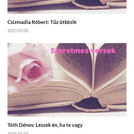
Csizmadia Róbert: Tűz ütközik
2025.05.05.
Tóth Dénes: Leszek én, ha te vagy
2025.05.04.