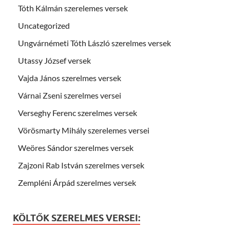
Tóth Kálmán szerelemes versek
Uncategorized
Ungvárnémeti Tóth László szerelmes versek
Utassy József versek
Vajda János szerelmes versek
Várnai Zseni szerelmes versei
Verseghy Ferenc szerelmes versek
Vörösmarty Mihály szerelemes versei
Weöres Sándor szerelmes versek
Zajzoni Rab István szerelmes versek
Zempléni Árpád szerelmes versek
KÖLTŐK SZERELMES VERSEI: