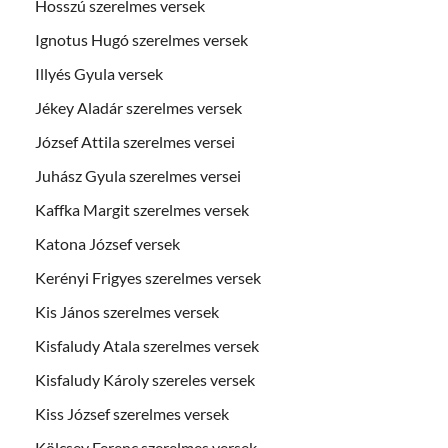
Hosszú szerelmes versek
Ignotus Hugó szerelmes versek
Illyés Gyula versek
Jékey Aladár szerelmes versek
József Attila szerelmes versei
Juhász Gyula szerelmes versei
Kaffka Margit szerelmes versek
Katona József versek
Kerényi Frigyes szerelmes versek
Kis János szerelmes versek
Kisfaludy Atala szerelmes versek
Kisfaludy Károly szereles versek
Kiss József szerelmes versek
Kölcsey Ferenc szerelmes versek