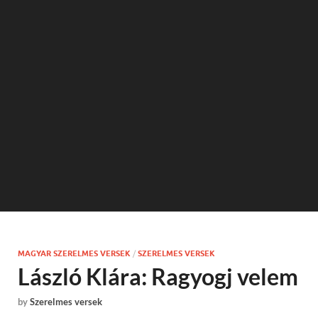
MAGYAR SZERELMES VERSEK
/
SZERELMES VERSEK
László Klára: Ragyogj velem
by
Szerelmes versek