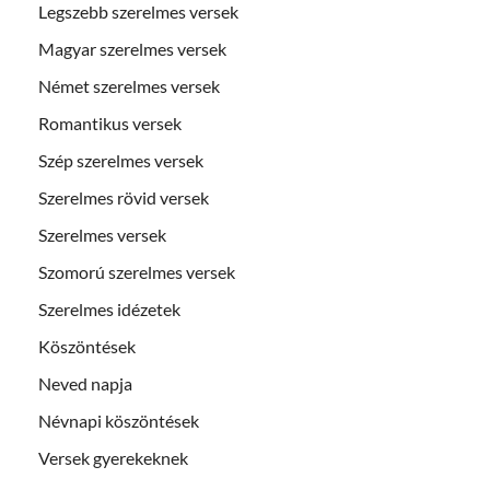
Legszebb szerelmes versek
Magyar szerelmes versek
Német szerelmes versek
Romantikus versek
Szép szerelmes versek
Szerelmes rövid versek
Szerelmes versek
Szomorú szerelmes versek
Szerelmes idézetek
Köszöntések
Neved napja
Névnapi köszöntések
Versek gyerekeknek