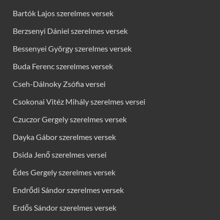
Bartók Lajos szerelmes versek
Berzsenyi Dániel szerelmes versek
Bessenyei György szerelmes versek
Buda Ferenc szerelmes versek
Cseh-Dálnoky Zsófia versei
Csokonai Vitéz Mihály szerelmes versei
Czuczor Gergely szerelmes versek
Dayka Gábor szerelmes versek
Dsida Jenő szerelmes versei
Édes Gergely szerelmes versek
Endrődi Sándor szerelmes versek
Erdős Sándor szerelmes versek