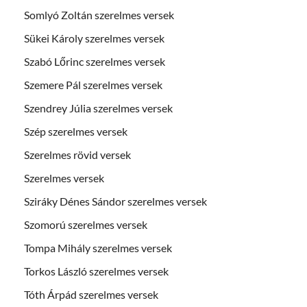
Somlyó Zoltán szerelmes versek
Sükei Károly szerelmes versek
Szabó Lőrinc szerelmes versek
Szemere Pál szerelmes versek
Szendrey Júlia szerelmes versek
Szép szerelmes versek
Szerelmes rövid versek
Szerelmes versek
Sziráky Dénes Sándor szerelmes versek
Szomorú szerelmes versek
Tompa Mihály szerelmes versek
Torkos László szerelmes versek
Tóth Árpád szerelmes versek