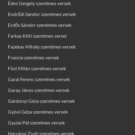
Édes Gergely szerelmes versek
Endrődi Sándor szerelmes versek
Erdős Sándor szerelmes versek
Farkas Kitti szerelmes versei
Fazekas Mihály szerelmes versek
Francia szerelmes versek
Füst Milán szerelmes versek
Garai Ferenc szerelmes versek
Garay János szerelmes versek
Gárdonyi Géza szerelmes versek
Gyóni Géza szerelmes versek
Gyulai Pál szerelmes versek
Harsányi Zsolt szerelmes versek