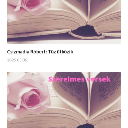
Csizmadia Róbert: Tűz ütközik
2025.05.05.