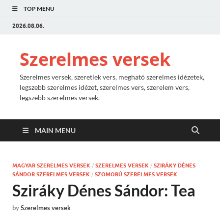
TOP MENU
2026.08.06.
Szerelmes versek
Szerelmes versek, szeretlek vers, megható szerelmes idézetek,
legszebb szerelmes idézet, szerelmes vers, szerelem vers,
legszebb szerelmes versek.
MAIN MENU
MAGYAR SZERELMES VERSEK
/
SZERELMES VERSEK
/
SZIRÁKY DÉNES
SÁNDOR SZERELMES VERSEK
/
SZOMORÚ SZERELMES VERSEK
Sziráky Dénes Sándor: Tea
by
Szerelmes versek