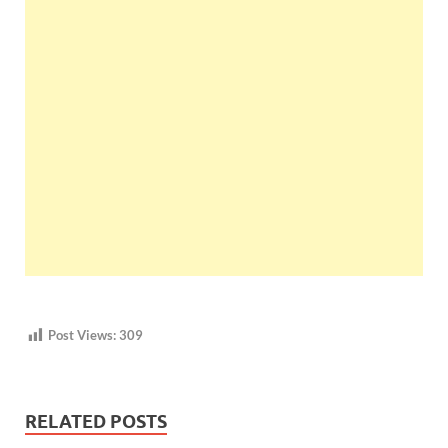
Post Views:
309
RELATED POSTS