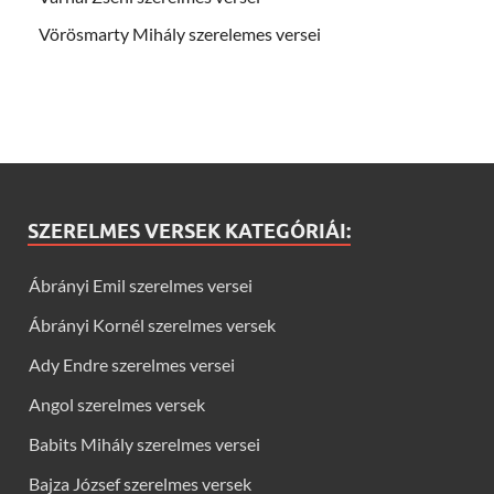
Vörösmarty Mihály szerelemes versei
SZERELMES VERSEK KATEGÓRIÁI:
Ábrányi Emil szerelmes versei
Ábrányi Kornél szerelmes versek
Ady Endre szerelmes versei
Angol szerelmes versek
Babits Mihály szerelmes versei
Bajza József szerelmes versek