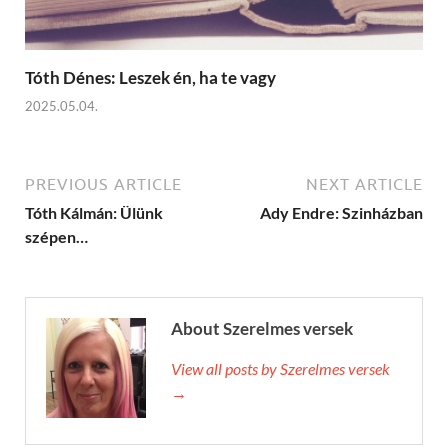
Tóth Dénes: Leszek én, ha te vagy
2025.05.04.
PREVIOUS ARTICLE
NEXT ARTICLE
Tóth Kálmán: Ülünk
Ady Endre: Szinházban
szépen…
About Szerelmes versek
View all posts by Szerelmes versek
→