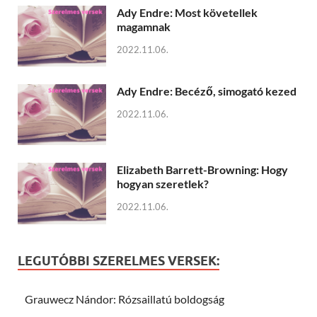
Ady Endre: Most követellek
magamnak
2022.11.06.
Ady Endre: Becéző, simogató kezed
2022.11.06.
Elizabeth Barrett-Browning: Hogy
hogyan szeretlek?
2022.11.06.
LEGUTÓBBI SZERELMES VERSEK:
Grauwecz Nándor: Rózsaillatú boldogság