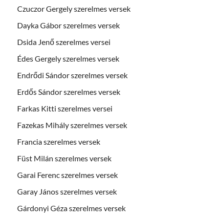
Czuczor Gergely szerelmes versek
Dayka Gábor szerelmes versek
Dsida Jenő szerelmes versei
Édes Gergely szerelmes versek
Endrődi Sándor szerelmes versek
Erdős Sándor szerelmes versek
Farkas Kitti szerelmes versei
Fazekas Mihály szerelmes versek
Francia szerelmes versek
Füst Milán szerelmes versek
Garai Ferenc szerelmes versek
Garay János szerelmes versek
Gárdonyi Géza szerelmes versek