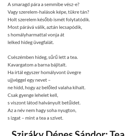
A smaragd pára a semmibe vész-e?
Vagy szerelem-halások képe, tükre tán?
Holt szerelem később ismét folytatódik.
Most párává válik, aztán lecsapódik,
s homályharmattal vonja át
lelked hideg üvegfalát.
Csészémben hideg, sűrű lett a tea.
Kavargatom a barna bájitalt.
Ha írtál egyszer homályvont üvegre
ujjvéggel egy nevet –
ne hidd, hogy az belőled valaha kihalt.
Csak gyenge lehelet kell,
s viszont látod halványult betűidet.
Az a név nem hagy soha nyugton,
s izgat – mint a tea a szívet.
Sziráky Dénes Sándor: Tea