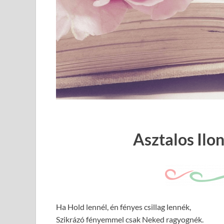
Asztalos Ilo
Ha Hold lennél, én fényes csillag lennék,
Szikrázó fényemmel csak Neked ragyognék.