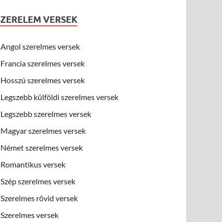
SZERELEM VERSEK
Angol szerelmes versek
Francia szerelmes versek
Hosszú szerelmes versek
Legszebb külföldi szerelmes versek
Legszebb szerelmes versek
Magyar szerelmes versek
Német szerelmes versek
Romantikus versek
Szép szerelmes versek
Szerelmes rövid versek
Szerelmes versek