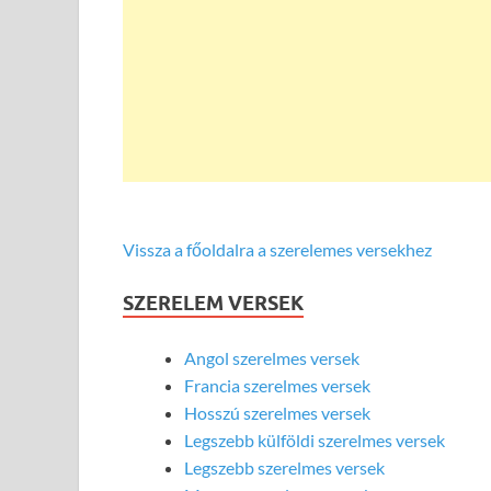
Vissza a főoldalra a szerelemes versekhez
SZERELEM VERSEK
Angol szerelmes versek
Francia szerelmes versek
Hosszú szerelmes versek
Legszebb külföldi szerelmes versek
Legszebb szerelmes versek