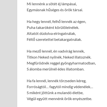
Mi lennénk a sötét éj lámpásai,
Egymásnak hűséges és örök társai.
Ha hegy lennél, felhő lennék az égen,
Puha takaróként körülölelnélek.
Altatót dúdolva elringatnálak,
Féltő szeretettel betakargatnálak.
Ha mező lennél, én vadvirág lennék,
Titkon Neked nyílnék, Neked illatoznék.
Megfürödnék reggel gyöngyharmatodban,
S álomba merülnél édes illatomban.
Ha fa lennél, lennék törzseden kéreg,
Forróságtól… fagytól mindig védenélek…
S miként jöttünk a mulandó életbe,
Végül együtt mennénk örök enyészetbe.