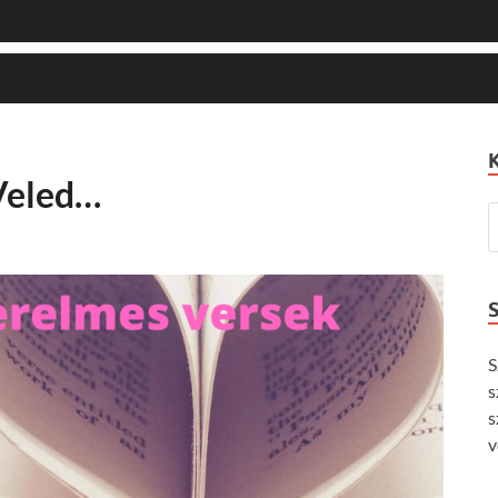
 Veled…
S
s
s
v