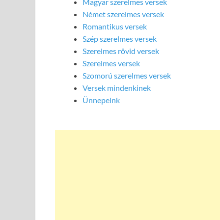
Magyar szerelmes versek
Német szerelmes versek
Romantikus versek
Szép szerelmes versek
Szerelmes rövid versek
Szerelmes versek
Szomorú szerelmes versek
Versek mindenkinek
Ünnepeink